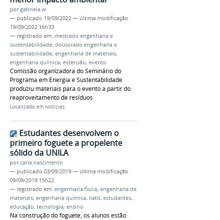
por
gabriela.w
—
publicado
19/09/2022
—
última modificação
19/09/2022 16h33
— registrado em:
mestrado engenharia e
sustentabilidade
,
doutorado engenharia e
sustentabilidade
,
engenharia de materiais
,
engenharia química
,
extensão
,
evento
Comissão organizadora do Seminário do
Programa em Energia e Sustentabilidade
produziu materiais para o evento a partir do
reaproveitamento de resíduos
Localizado em
Notícias
Estudantes desenvolvem o
primeiro foguete a propelente
sólido da UNILA
por
carla.nascimento
—
publicado
03/09/2019
—
última modificação
09/09/2019 15h22
— registrado em:
engenharia física
,
engenharia de
materiais
,
engenharia química
,
ilatit
,
estudantes
,
educação
,
tecnologia
,
ensino
Na construção do foguete, os alunos estão