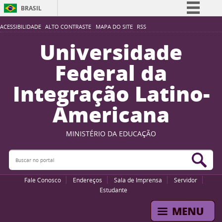
BRASIL
Simplifique!
ACESSIBILIDADE
ALTO CONTRASTE
MAPA DO SITE
RSS
Comunica BR
Universidade
Participe
Federal da
Acesso à informação
Integração Latino-
Legislação
Americana
Canais
MINISTÉRIO DA EDUCAÇÃO
Buscar no portal
Bus
Fale Conosco
Endereços
Sala de Imprensa
Servidor
Estudante