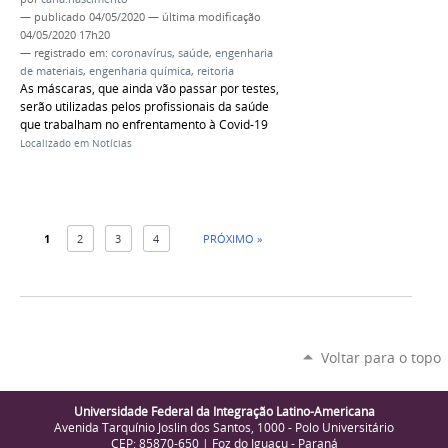
—
publicado
04/05/2020
—
última modificação
04/05/2020 17h20
— registrado em:
coronavírus
,
saúde
,
engenharia
de materiais
,
engenharia química
,
reitoria
As máscaras, que ainda vão passar por testes,
serão utilizadas pelos profissionais da saúde
que trabalham no enfrentamento à Covid-19
Localizado em
Notícias
1
2
3
4
PRÓXIMO »
Voltar para o topo
Universidade Federal da Integração Latino-Americana
Avenida Tarquínio Joslin dos Santos, 1000 - Polo Universitário
CEP: 85870-650 | Foz do Iguaçu - Paraná