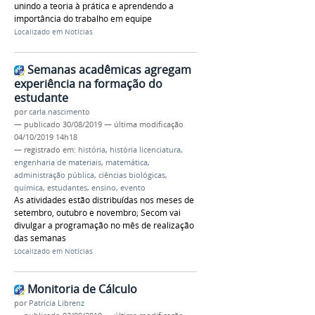
unindo a teoria à prática e aprendendo a
importância do trabalho em equipe
Localizado em
Notícias
Semanas acadêmicas agregam
experiência na formação do
estudante
por
carla.nascimento
—
publicado
30/08/2019
—
última modificação
04/10/2019 14h18
— registrado em:
história
,
história licenciatura
,
engenharia de materiais
,
matemática
,
administração pública
,
ciências biológicas
,
química
,
estudantes
,
ensino
,
evento
As atividades estão distribuídas nos meses de
setembro, outubro e novembro; Secom vai
divulgar a programação no mês de realização
das semanas
Localizado em
Notícias
Monitoria de Cálculo
por
Patrícia Librenz