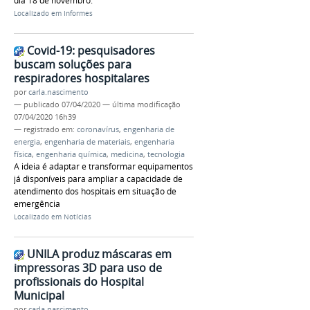
dia 18 de novembro.
Localizado em
Informes
Covid-19: pesquisadores
buscam soluções para
respiradores hospitalares
por
carla.nascimento
—
publicado
07/04/2020
—
última modificação
07/04/2020 16h39
— registrado em:
coronavírus
,
engenharia de
energia
,
engenharia de materiais
,
engenharia
física
,
engenharia química
,
medicina
,
tecnologia
A ideia é adaptar e transformar equipamentos
já disponíveis para ampliar a capacidade de
atendimento dos hospitais em situação de
emergência
Localizado em
Notícias
UNILA produz máscaras em
impressoras 3D para uso de
profissionais do Hospital
Municipal
por
carla.nascimento