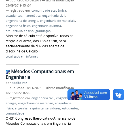
—
publicado
03/09/2019
—
última modificação
03/09/2019 15h54
— registrado em:
comunidade acadêmica
,
estudantes
,
matemática
,
engenharia civil
,
engenharia de energia
,
engenharia de materiais
,
engenharia física
,
engenharia química
,
arquitetura
,
ensino
,
graduação
Monitor de cálculo está disponível todas as
terças e quartas, das 18h às 19h, para
esclarecimento de dúvidas acerca da
disciplina de Cálculo I
Localizado em
Informes
Métodos Computacionais em
Engenharia
por
adolfo.vaz
—
publicado
18/11/2022
—
última modificação
18/11/2022 16h16
— registrado em:
engenharia civil
,
engenharia de
energia
,
engenharia de materiais
,
engenharia
física
,
engenharia química
,
servidores
,
estudantes
,
comunidade
O 43º Congresso Ibero-Latino-Americano de
Métodos Computacionais em Engenharia