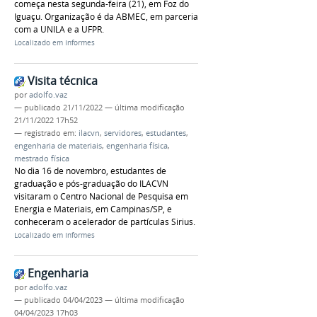
começa nesta segunda-feira (21), em Foz do
Iguaçu. Organização é da ABMEC, em parceria
com a UNILA e a UFPR.
Localizado em
Informes
Visita técnica
por
adolfo.vaz
—
publicado
21/11/2022
—
última modificação
21/11/2022 17h52
— registrado em:
ilacvn
,
servidores
,
estudantes
,
engenharia de materiais
,
engenharia física
,
mestrado física
No dia 16 de novembro, estudantes de
graduação e pós-graduação do ILACVN
visitaram o Centro Nacional de Pesquisa em
Energia e Materiais, em Campinas/SP, e
conheceram o acelerador de partículas Sirius.
Localizado em
Informes
Engenharia
por
adolfo.vaz
—
publicado
04/04/2023
—
última modificação
04/04/2023 17h03