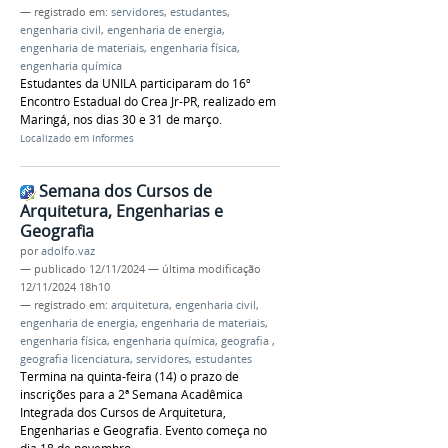
— registrado em:
servidores
,
estudantes
,
engenharia civil
,
engenharia de energia
,
engenharia de materiais
,
engenharia física
,
engenharia química
Estudantes da UNILA participaram do 16º
Encontro Estadual do Crea Jr-PR, realizado em
Maringá, nos dias 30 e 31 de março.
Localizado em
Informes
Semana dos Cursos de
Arquitetura, Engenharias e
Geografia
por
adolfo.vaz
—
publicado
12/11/2024
—
última modificação
12/11/2024 18h10
— registrado em:
arquitetura
,
engenharia civil
,
engenharia de energia
,
engenharia de materiais
,
engenharia física
,
engenharia química
,
geografia
,
geografia licenciatura
,
servidores
,
estudantes
Termina na quinta-feira (14) o prazo de
inscrições para a 2ª Semana Acadêmica
Integrada dos Cursos de Arquitetura,
Engenharias e Geografia. Evento começa no