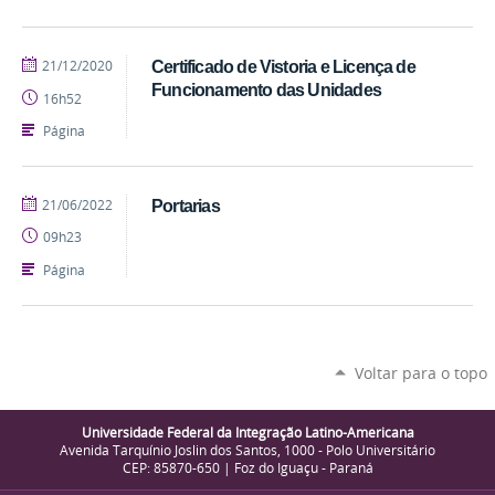
publicado
21/12/2020
Certificado de Vistoria e Licença de
Funcionamento das Unidades
16h52
Página
publicado
21/06/2022
Portarias
09h23
Página
Voltar para o topo
Universidade Federal da Integração Latino-Americana
Avenida Tarquínio Joslin dos Santos, 1000 - Polo Universitário
CEP: 85870-650 | Foz do Iguaçu - Paraná