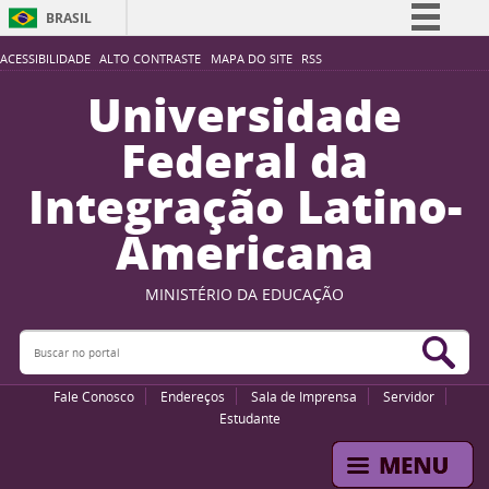
BRASIL
Simplifique!
ACESSIBILIDADE
ALTO CONTRASTE
MAPA DO SITE
RSS
Comunica BR
Universidade
Participe
Federal da
Acesso à informação
Integração Latino-
Legislação
Americana
Canais
MINISTÉRIO DA EDUCAÇÃO
Buscar no portal
Bus
Fale Conosco
Endereços
Sala de Imprensa
Servidor
Estudante