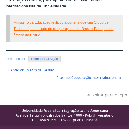
construção coletiva, para aprofundar o nosso projeto
internacionalista de Universidade.
Ministério da Educação retificou a portaria que cria Grupo de
Trabalho para estudo de cooperação entre Brasil e Paraguai no
âmbito da UNILA.
registrado em:
internacionalização
« Anterior Boletim da Gestão
Próximo: Cooperação interinstitucional »
Voltar para o topo
Universidade Federal da Integração Latino-Americana
Avenida Tarquínio Joslin dos Santos, 1000 - Polo Universitário
CEP: 85870-650 | Foz do Iguaçu - Paraná