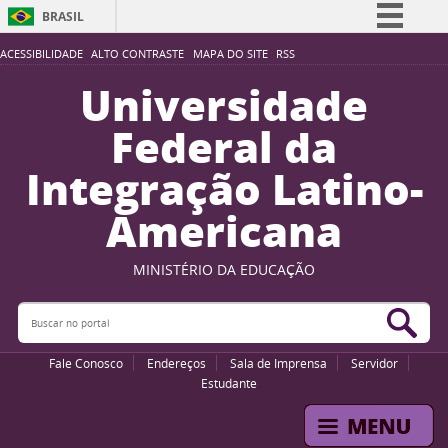
BRASIL
Simplifique!
ACESSIBILIDADE
ALTO CONTRASTE
MAPA DO SITE
RSS
Comunica BR
Universidade
Participe
Federal da
Acesso à informação
Integração Latino-
Legislação
Americana
Canais
MINISTÉRIO DA EDUCAÇÃO
Buscar no portal
Bus
Fale Conosco
Endereços
Sala de Imprensa
Servidor
Estudante