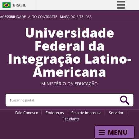
BRASIL
Simplifique!
ACESSIBILIDADE
ALTO CONTRASTE
MAPA DO SITE
RSS
Comunica BR
Universidade
Participe
Federal da
Acesso à informação
Integração Latino-
Legislação
Americana
Canais
MINISTÉRIO DA EDUCAÇÃO
Buscar no portal
Bus
Fale Conosco
Endereços
Sala de Imprensa
Servidor
Estudante