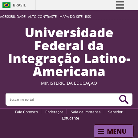
BRASIL
Simplifique!
ACESSIBILIDADE
ALTO CONTRASTE
MAPA DO SITE
RSS
Comunica BR
Universidade
Participe
Federal da
Acesso à informação
Integração Latino-
Legislação
Americana
Canais
MINISTÉRIO DA EDUCAÇÃO
Buscar no portal
Bus
Fale Conosco
Endereços
Sala de Imprensa
Servidor
Estudante