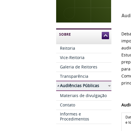
Audi
Deba
SOBRE
impo
audi
Reitoria
Estu
Vice-Reitoria
prep
Galeria de Reitores
para
Transparência
Comu
prin
Audiências Públicas
Materiais de divulgação
Contato
Audi
Informes e
Dat
Procedimentos
e l