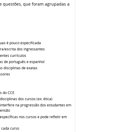
de questões, que foram agrupadas a
guas é pouco especificada
ra/escrita dos ingressantes
entes currículos
nas de português e espanhol
 disciplinas de exatas
essores
as do CCE
isciplinas dos cursos (ex: ética)
 interfere na progressão dos estudantes em
tensão
específicas nos cursos e pode refletir em
e cada curso