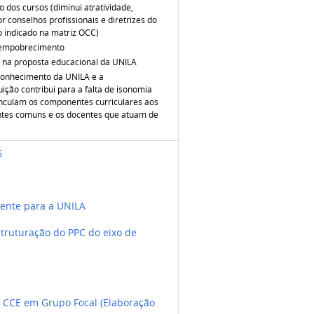
o dos cursos (diminui atratividade,
 conselhos profissionais e diretrizes do
 indicado na matriz OCC)
e empobrecimento
E na proposta educacional da UNILA
 Conhecimento da UNILA e a
ição contribui para a falta de isonomia
inculam os componentes curriculares aos
ntes comuns e os docentes que atuam de
6
mente para a UNILA
truturação do PPC do eixo de
 CCE em Grupo Focal (Elaboração