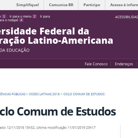
Simplifique!
Comunica BR
Participe
Acesso à infor
do
1
Ir para o menu
2
Ir para
ACESSIBILIDA
para o rodapé
4
rsidade Federal da
ração Latino-Americana
 DA EDUCAÇÃO
Fale Conosco
Endereços
IÊNCIAS PÚBLICAS
>
VOZES LATINAS 2018
>
CICLO COMUM DE ESTUDOS
iclo Comum de Estudos
cado
12/11/2018 15h52,
última modificação
11/01/2019 23h17