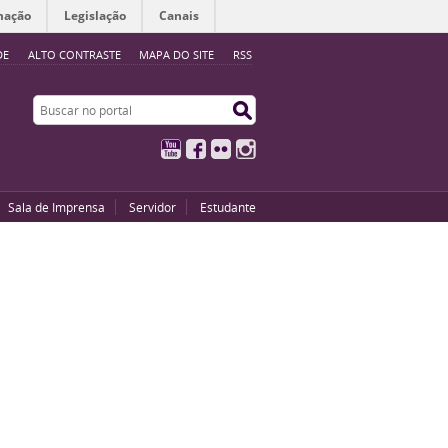
mação
Legislação
Canais
DE
ALTO CONTRASTE
MAPA DO SITE
RSS
Buscar no portal
Buscar no portal
YouTube
Facebook
Flickr
Instagram
Sala de Imprensa
Servidor
Estudante