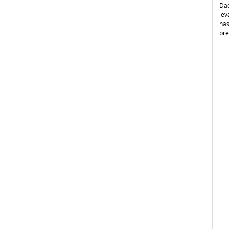
Da
lev
nas
pre