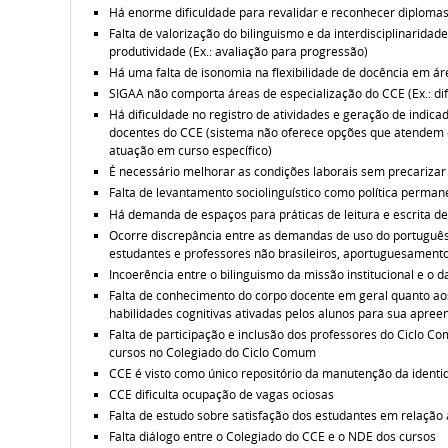
Há enorme dificuldade para revalidar e reconhecer diplomas
Falta de valorização do bilinguismo e da interdisciplinaridad
produtividade (Ex.: avaliação para progressão)
Há uma falta de isonomia na flexibilidade de docência em ár
SIGAA não comporta áreas de especialização do CCE (Ex.: difi
Há dificuldade no registro de atividades e geração de indica
docentes do CCE (sistema não oferece opções que atendem es
atuação em curso específico)
É necessário melhorar as condições laborais sem precarizar
Falta de levantamento sociolinguístico como política perman
Há demanda de espaços para práticas de leitura e escrita d
Ocorre discrepância entre as demandas de uso do português
estudantes e professores não brasileiros, aportuguesamento
Incoerência entre o bilinguismo da missão institucional e o 
Falta de conhecimento do corpo docente em geral quanto ao
habilidades cognitivas ativadas pelos alunos para sua apree
Falta de participação e inclusão dos professores do Ciclo C
cursos no Colegiado do Ciclo Comum
CCE é visto como único repositório da manutenção da identi
CCE dificulta ocupação de vagas ociosas
Falta de estudo sobre satisfação dos estudantes em relação
Falta diálogo entre o Colegiado do CCE e o NDE dos cursos