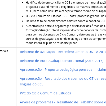
Há dificuldade em conciliar o CCE e o tempo de integralizaçã
prejudica o atendimento a exigências formativas impostas por
MEC, bem como dificulta alcançar o tempo médio de duração
O Ciclo Comum de Estudos - CCE sofre processo gradual d
Há uma falta de conhecimento coletivo sobre o papel do CC
A contradição entre a organização disciplinar das Áreas de
formação/atuação interdisciplinar do corpo docente da institu
para com os docentes do Ciclo Comum, visto que as áreas v
cursos de graduação, excluindo o diálogo entre os compone
modo interdisciplinar e multidisciplinar.
eriais
Relatório de avaliação - Recredenciamento UNILA 201
Relatório de Auto-Avaliação Institucional (2015-2017)
Apresentação - Proposta pedagógica pensada inicial
Apresentação - Resultado dos trabalhos do GT de rees
línguas do CCE
PPC do Ciclo Comum de Estudos
Árvore de problemas - Resultado de Trabalho sobre o