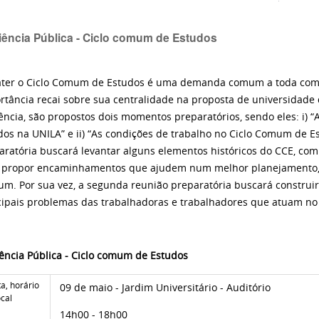
ência Pública - Ciclo comum de Estudos
ter o Ciclo Comum de Estudos é uma demanda comum a toda comun
rtância recai sobre sua centralidade na proposta de universidade 
ência, são propostos dois momentos preparatórios, sendo eles: i) 
dos na UNILA” e ii) “As condições de trabalho no Ciclo Comum de E
aratória buscará levantar alguns elementos históricos do CCE, co
 propor encaminhamentos que ajudem num melhor planejamento, av
m. Por sua vez, a segunda reunião preparatória buscará construi
cipais problemas das trabalhadoras e trabalhadores que atuam no
ência Pública - Ciclo comum de Estudos
a, horário
09 de maio - Jardim Universitário - Auditório
ocal
14h00 - 18h00