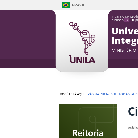
BRASIL
Ir para o conteú
a busca
3
Ir 
Unive
Integ
MINISTÉRIO
VOCÊ ESTÁ AQUI:
PÁGINA INICIAL
>
REITORIA
>
AUD
C
publi