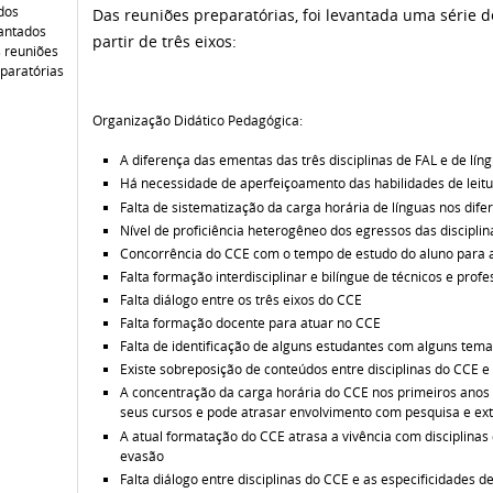
dos
Das reuniões preparatórias, foi levantada uma série 
antados
partir de três eixos:
 reuniões
paratórias
Organização Didático Pedagógica:
A diferença das ementas das três disciplinas de FAL e de lín
Há necessidade de aperfeiçoamento das habilidades de leitu
Falta de sistematização da carga horária de línguas nos difer
Nível de proficiência heterogêneo dos egressos das discipli
Concorrência do CCE com o tempo de estudo do aluno para as
Falta formação interdisciplinar e bilíngue de técnicos e prof
Falta diálogo entre os três eixos do CCE
Falta formação docente para atuar no CCE
Falta de identificação de alguns estudantes com alguns tem
Existe sobreposição de conteúdos entre disciplinas do CCE e d
A concentração da carga horária do CCE nos primeiros anos
seus cursos e pode atrasar envolvimento com pesquisa e ex
A atual formatação do CCE atrasa a vivência com disciplinas 
evasão
Falta diálogo entre disciplinas do CCE e as especificidades d