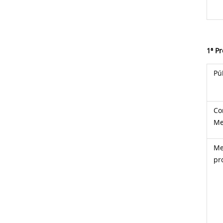
1ª P
Pú
Co
Me
Me
pr