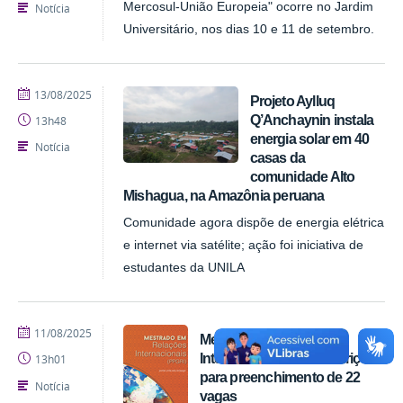
Mercosul-União Europeia" ocorre no Jardim
Notícia
Universitário, nos dias 10 e 11 de setembro.
publicado
13/08/2025
Projeto Aylluq
Q’Anchaynin instala
13h48
energia solar em 40
Notícia
casas da
comunidade Alto
Mishagua, na Amazônia peruana
Comunidade agora dispõe de energia elétrica
e internet via satélite; ação foi iniciativa de
estudantes da UNILA
publicado
11/08/2025
Mestrado em Relações
Internacionais abre inscrições
13h01
para preenchimento de 22
Notícia
vagas