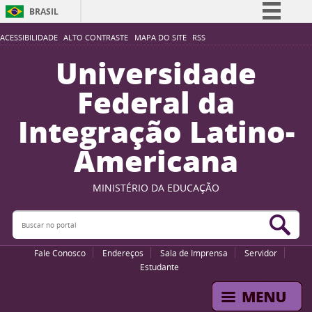
BRASIL
Simplifique!
ACESSIBILIDADE
ALTO CONTRASTE
MAPA DO SITE
RSS
Comunica BR
Universidade
Participe
Federal da
Acesso à informação
Integração Latino-
Legislação
Americana
Canais
MINISTÉRIO DA EDUCAÇÃO
Buscar no portal
Bus
Fale Conosco
Endereços
Sala de Imprensa
Servidor
Estudante