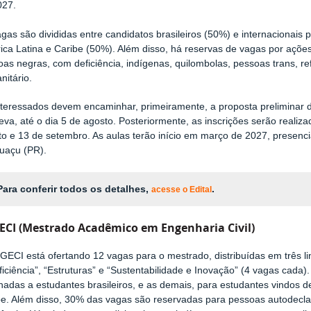
027.
gas são divididas entre candidatos brasileiros (50%) e internacionais 
ica Latina e Caribe (50%). Além disso, há reservas de vagas por açõe
as negras, com deficiência, indígenas, quilombolas, pessoas trans, re
nitário.
nteressados devem encaminhar, primeiramente, a proposta preliminar d
eva, até o dia 5 de agosto. Posteriormente, as inscrições serão realiza
to e 13 de setembro. As aulas terão início em março de 2027, presen
guaçu (PR).
Para conferir todos os detalhes,
.
acesse o Edital
CI (
Mestrado Acadêmico em Engenharia Civil)
ECI está ofertando 12 vagas para o mestrado, distribuídas em três li
iciência”, “Estruturas” e “Sustentabilidade e Inovação” (4 vagas cada
nadas a estudantes brasileiros, e as demais, para estudantes vindos d
be. Além disso, 30% das vagas são reservadas para pessoas autodecl