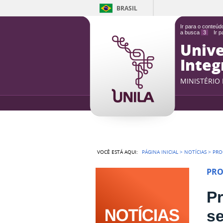
BRASIL
Ir para o conteú
a busca
3
Ir 
Unive
Integ
MINISTÉRIO
VOCÊ ESTÁ AQUI:
PÁGINA INICIAL
>
NOTÍCIAS
>
PRO
PRO
P
se