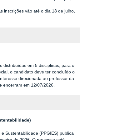
inscrições vão até o dia 18 de julho,
is
distribuídas em 5 disciplinas,
para o
cial
, o candidato deve ter concluído o
interesse direcionada ao professor da
e encerram em
12/07/2026
.
tentabilidade)
e Sustentabilidade (PPGIES) publica
emestre de 2026. O processo está