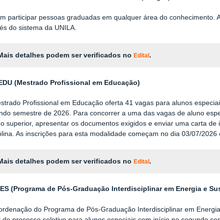
m participar pessoas graduadas em qualquer área do conhecimento. As 
vés do sistema da UNILA.
Mais detalhes podem ser verificados no
.
Edital
EDU (
Mestrado Profissional em Educação)
strado Profissional em Educação oferta 41 vagas para alunos especia
ndo semestre de 2026. Para concorrer a uma das vagas de
aluno espe
o superior, apresentar os documentos exigidos e enviar uma carta de 
iplina. As inscrições para esta modalidade começam no dia
03/07/2026
Mais detalhes podem ser verificados no
.
Edital
ES (Programa de Pós-Graduação Interdisciplinar em Energia e Sus
ordenação do Programa de Pós-Graduação Interdisciplinar em Energia 
l do processo seletivo para alunos especiais com início no segundo s