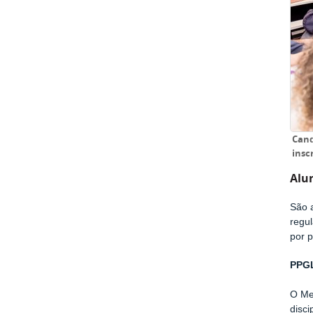
Cand
insc
Alun
São 
regu
por p
PPGL
O Me
disci