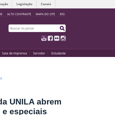
mação
Legislação
Canais
DE
ALTO CONTRASTE
MAPA DO SITE
RSS
Buscar no portal
Buscar no portal
YouTube
Facebook
Flickr
Instagram
Sala de Imprensa
Servidor
Estudante
IS
da UNILA abrem
 e especiais