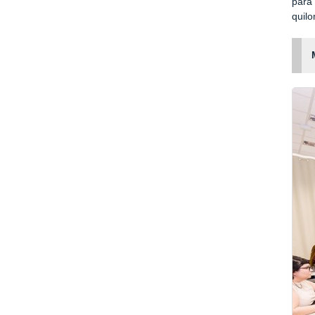
para 
quilo