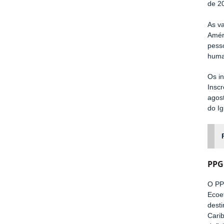
de 2
As va
Amér
pesso
huma
Os i
Inscr
agos
do I
PPGE
O PPG
Ecoef
desti
Cari