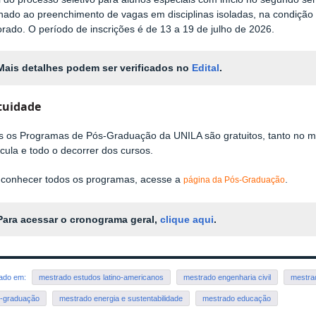
inado ao preenchimento de vagas em disciplinas isoladas, na condição
rado. O período de inscrições é de 13 a 19 de julho de 2026.
Mais detalhes podem ser verificados no
Edital
.
tuidade
s os Programas de Pós-Graduação da UNILA são gratuitos, tanto no m
cula e todo o decorrer dos cursos.
 conhecer todos os programas, acesse a
.
página da Pós-Graduação
Para acessar o cronograma geral,
clique aqui
.
rado em:
mestrado estudos latino-americanos
mestrado engenharia civil
mestrad
-graduação
mestrado energia e sustentabilidade
mestrado educação