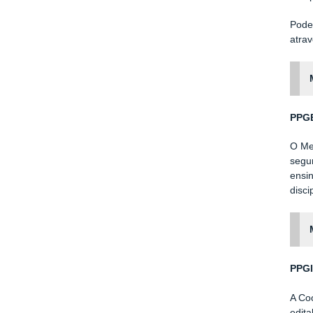
Pode
atra
PPG
O Me
segu
ensin
disc
PPGI
A Co
edita