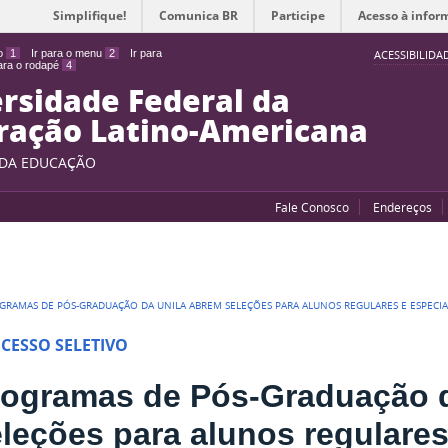
Simplifique!
Comunica BR
Participe
Acesso à infor
do
1
Ir para o menu
2
Ir para
ACESSIBILIDA
para o rodapé
4
rsidade Federal da
ração Latino-Americana
 DA EDUCAÇÃO
Fale Conosco
Endereços
GRAMAS DE PÓS-GRADUAÇÃO DA UNILA ABREM SELEÇÕES PARA ALUNOS REGULARES E ESPECIA
CESSO SELETIVO
rogramas de Pós-Graduação 
leções para alunos regulares