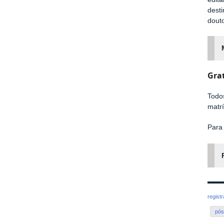
dest
douto
Gra
Todo
matrí
Para
regist
pós