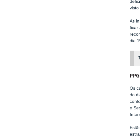
defic
vist
As in
ficar
reco
dia 
PPGR
Os c
do di
conf
e Seg
Inter
Estã
estra