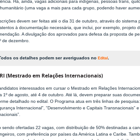
iência. Há, ainda, vagas adicionais para indígenas, pessoas trans, qui
o humanitário (uma vaga a mais para cada grupo, podendo haver aumen
scrições devem ser feitas até o dia 31 de outubro, através do sistem
 atentos à documentação necessária, que inclui, por exemplo, projeto 
mendação. A divulgação dos aprovados para defesa da proposta de pesq
1º de dezembro.
Todos os detalhes podem ser averiguados no
.
Edital
I (
Mestrado em Relações Internacionais)
andidatos interessados em cursar o Mestrado em Relações Internacionai
a 1º de agosto, até 4 de outubro. Até lá, devem preparar suas docume
orme detalhado no edital. O Programa atua em três linhas de pesquisa
urança Internacional”, “Desenvolvimento e Capitais Transnacionais” e 
nacionais”.
o sendo ofertadas 22 vagas, com distribuição de 50% destinadas a can
ngeiros, com preferência por países da América Latina e Caribe. Tamb