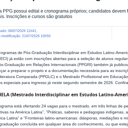
 PPG possui edital e cronograma próprios; candidatos devem fi
ais. Inscrições e cursos são gratuitos
icado
:
08/07/2026 11h41
,
ma modificação
:
21/07/2026 10h50
rogramas de Pós-Graduação Interdisciplinar em Estudos Latino-Ameri
ECI) já estão com inscrições abertas para a seleção de alunos regul
ós-Graduação em Relações Internacionais (PPGRI) também já publicou 
çar a preparar o projeto e a documentação necessária para as inscr
iteratura Comparada (PPGLC) e o
Mestrado Profissional em Educação
os especiais para ingresso já neste segundo semestre de 2026. Confir
IELA (
Mestrado Interdisciplinar em Estudos Latino-Amer
grama está ofertando 24 vagas para o mestrado, em três linhas de pes
tivas na América Latina”, “Práticas, saberes e pedagogias indígenas, a
ca Latina” e “Fronteiras latino-americanas: diásporas, mediações e m
graduação concluída em qualquer área do conhecimento, ou que estej