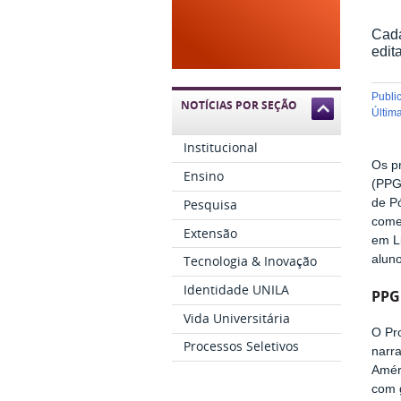
Cada
edit
publ
NOTÍCIAS POR SEÇÃO
últi
Institucional
Os p
Ensino
(PPG
Pesquisa
de P
come
Extensão
em L
alun
Tecnologia & Inovação
Identidade UNILA
PPG
Vida Universitária
O Pro
Processos Seletivos
narra
Améri
com 