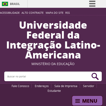
BRASIL
Simplifique!
ACESSIBILIDADE
ALTO CONTRASTE
MAPA DO SITE
RSS
Comunica BR
Universidade
Participe
Federal da
Acesso à informação
Integração Latino-
Legislação
Americana
Canais
MINISTÉRIO DA EDUCAÇÃO
Buscar no portal
Bus
Fale Conosco
Endereços
Sala de Imprensa
Servidor
Estudante