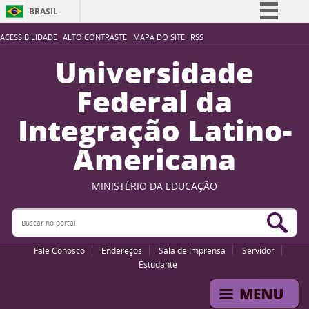
BRASIL
Simplifique!
ACESSIBILIDADE
ALTO CONTRASTE
MAPA DO SITE
RSS
Comunica BR
Universidade
Participe
Federal da
Acesso à informação
Integração Latino-
Legislação
Americana
Canais
MINISTÉRIO DA EDUCAÇÃO
Buscar no portal
Bus
Fale Conosco
Endereços
Sala de Imprensa
Servidor
Estudante