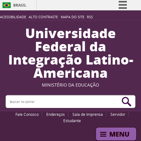
BRASIL
Simplifique!
ACESSIBILIDADE
ALTO CONTRASTE
MAPA DO SITE
RSS
Comunica BR
Universidade
Participe
Federal da
Acesso à informação
Integração Latino-
Legislação
Americana
Canais
MINISTÉRIO DA EDUCAÇÃO
Buscar no portal
Bus
Fale Conosco
Endereços
Sala de Imprensa
Servidor
Estudante