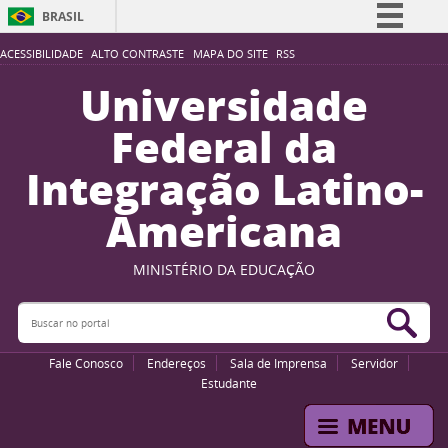
BRASIL
Simplifique!
ACESSIBILIDADE
ALTO CONTRASTE
MAPA DO SITE
RSS
Comunica BR
Universidade
Participe
Federal da
Acesso à informação
Integração Latino-
Legislação
Americana
Canais
MINISTÉRIO DA EDUCAÇÃO
Buscar no portal
Bus
Fale Conosco
Endereços
Sala de Imprensa
Servidor
Estudante