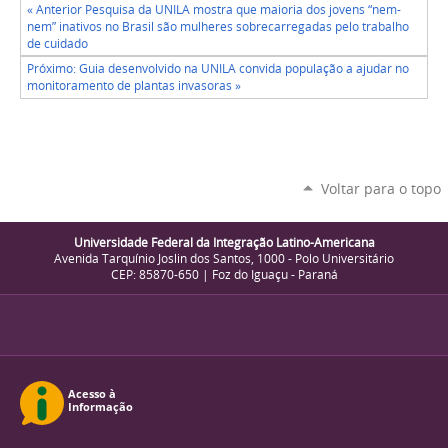
« Anterior Pesquisa da UNILA mostra que maioria dos jovens “nem-
nem” inativos no Brasil são mulheres sobrecarregadas pelo trabalho
de cuidado
Próximo: Guia desenvolvido na UNILA convida população a ajudar no
monitoramento de plantas invasoras »
Voltar para o topo
Universidade Federal da Integração Latino-Americana
Avenida Tarquínio Joslin dos Santos, 1000 - Polo Universitário
CEP: 85870-650 | Foz do Iguaçu - Paraná