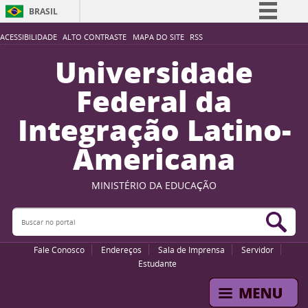
BRASIL
Simplifique!
ACESSIBILIDADE
ALTO CONTRASTE
MAPA DO SITE
RSS
Comunica BR
Universidade
Participe
Federal da
Acesso à informação
Integração Latino-
Legislação
Americana
Canais
MINISTÉRIO DA EDUCAÇÃO
Buscar no portal
Bus
Fale Conosco
Endereços
Sala de Imprensa
Servidor
Estudante