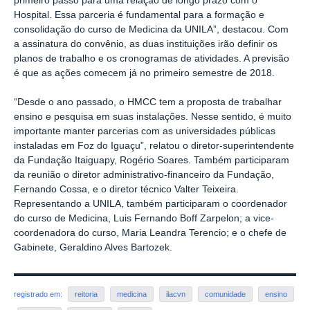
primeiro passo para uma relação de longo prazo com o
Hospital. Essa parceria é fundamental para a formação e
consolidação do curso de Medicina da UNILA”, destacou. Com
a assinatura do convênio, as duas instituições irão definir os
planos de trabalho e os cronogramas de atividades. A previsão
é que as ações comecem já no primeiro semestre de 2018.
“Desde o ano passado, o HMCC tem a proposta de trabalhar
ensino e pesquisa em suas instalações. Nesse sentido, é muito
importante manter parcerias com as universidades públicas
instaladas em Foz do Iguaçu”, relatou o diretor-superintendente
da Fundação Itaiguapy, Rogério Soares. Também participaram
da reunião o diretor administrativo-financeiro da Fundação,
Fernando Cossa, e o diretor técnico Valter Teixeira.
Representando a UNILA, também participaram o coordenador
do curso de Medicina, Luis Fernando Boff Zarpelon; a vice-
coordenadora do curso, Maria Leandra Terencio; e o chefe de
Gabinete, Geraldino Alves Bartozek.
registrado em:
reitoria
medicina
ilacvn
comunidade
ensino