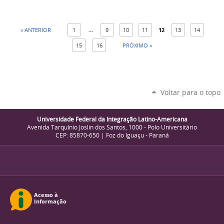
« ANTERIOR
1
...
9
10
11
12
13
14
15
16
PRÓXIMO »
Voltar para o topo
Universidade Federal da Integração Latino-Americana
Avenida Tarquínio Joslin dos Santos, 1000 - Polo Universitário
CEP: 85870-650 | Foz do Iguaçu - Paraná