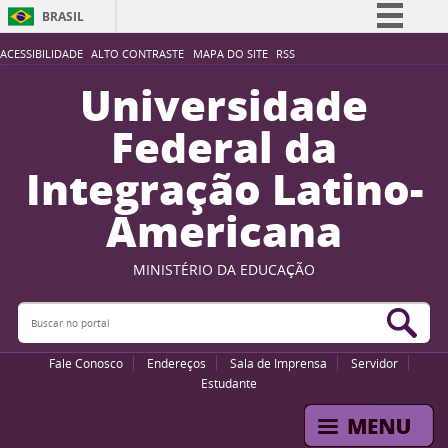
BRASIL
Simplifique!
ACESSIBILIDADE
ALTO CONTRASTE
MAPA DO SITE
RSS
Comunica BR
Universidade
Participe
Federal da
Acesso à informação
Integração Latino-
Legislação
Americana
Canais
MINISTÉRIO DA EDUCAÇÃO
Buscar no portal
Bus
Fale Conosco
Endereços
Sala de Imprensa
Servidor
Estudante