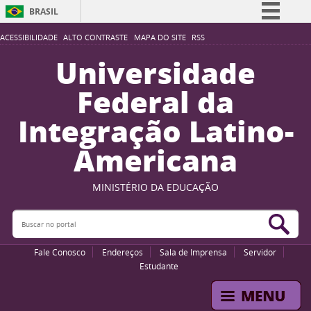
BRASIL
Simplifique!
ACESSIBILIDADE
ALTO CONTRASTE
MAPA DO SITE
RSS
Comunica BR
Universidade
Participe
Federal da
Acesso à informação
Integração Latino-
Legislação
Americana
Canais
MINISTÉRIO DA EDUCAÇÃO
Buscar no portal
Bus
Fale Conosco
Endereços
Sala de Imprensa
Servidor
Estudante