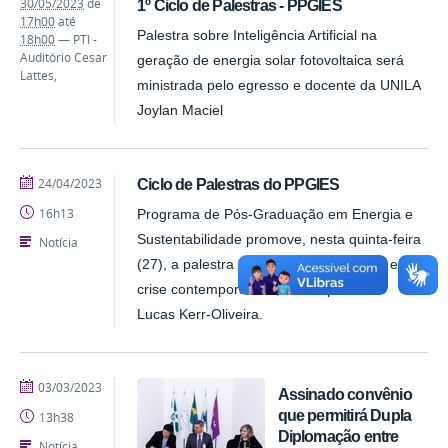
30/05/2023
de
1º Ciclo de Palestras - PPGIES
17h00
até
Palestra sobre Inteligência Artificial na
18h00
—
PTI -
Auditório Cesar
geração de energia solar fotovoltaica será
Lattes
,
ministrada pelo egresso e docente da UNILA
Joylan Maciel
publicado
24/04/2023
Ciclo de Palestras do PPGIES
16h13
Programa de Pós-Graduação em Energia e
Sustentabilidade promove, nesta quinta-feira
Notícia
(27), a palestra “Geopolítica energética e a
crise contemporânea”, com o professor
Lucas Kerr-Oliveira.
publicado
03/03/2023
Assinado convênio
que permitirá Dupla
13h38
Diplomação entre
Notícia