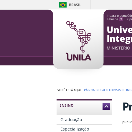
BRASIL
Ir para o conteú
a busca
3
Ir 
Unive
Integ
MINISTÉRIO
VOCÊ ESTÁ AQUI:
PÁGINA INICIAL
>
FORMAS DE ING
P
ENSINO
Graduação
publi
Especialização