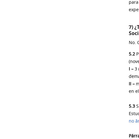
para
expe
7) 
Soci
No. 
5.2
P
(nov
I –
3 
dema
II –
má
en e
5.3
S
Estu
no â
Párr