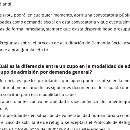
iantil.
a PRAE podrá, en cualquier momento, abrir una convocatoria públic
bados como demanda social en esta convocatoria y que eventualm
as de forma inmediata, siempre que exista disponibilidad presupu
Preguntas sobre el proceso de acreditación de Demanda Social y so
arse a prae@unila.edu.br
Cuál es la diferencia entre un cupo en la modalidad de 
cupo de admisión por demanda general?
iferencia es que los postulantes que opten por inscribirse en la 
entar al menos uno de los siguientes documentos de respaldo que
la solicitud para esa modalidad, a saber:
ra postulantes con vulnerabilidad socioeconómica: documento que 
o IV;
ra postulantes en situación de vulnerabilidad humanitaria o condi
el caso de solicitante de refugio, se aceptará el Protocolo de Refu
ativa CONARE nº 18 del 30/04/2014 y sus alteraciones; o