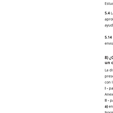
Estud
5.4
L
apro
ayud
5.14
envi
8) ¿
un 
La d
pres
con 
I -
pa
Anex
II -
pa
a)
en 
Norm