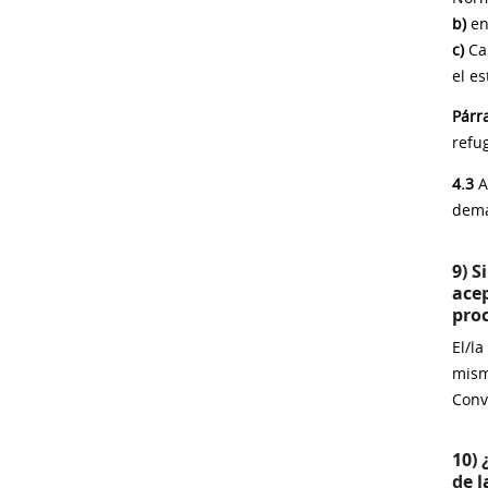
b)
en 
c)
Car
el e
Párr
refug
4.3
A
dema
9) 
acep
proc
El/l
mism
Conv
10)
de 