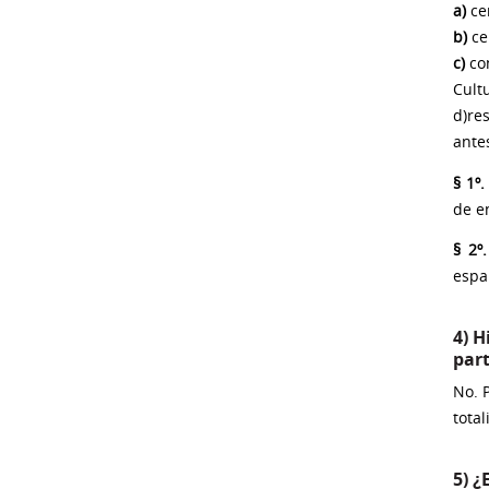
a)
cer
b)
ce
c)
con
Cultu
d)re
ante
§ 1º.
de e
§ 2º.
espa
4) H
part
No. 
tota
5) 