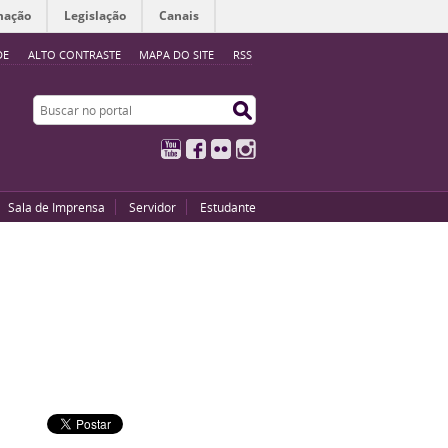
mação
Legislação
Canais
DE
ALTO CONTRASTE
MAPA DO SITE
RSS
Buscar no portal
Buscar no portal
YouTube
Facebook
Flickr
Instagram
Sala de Imprensa
Servidor
Estudante