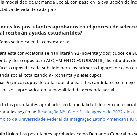
 la modalidad de Demanda Social, con base en la evaluación de índ
ctativa de vida de cada país.
¿Todos los postulantes aprobados en el proceso de selec
al recibirán ayudas estudiantiles?
Como se indica en la convocatoria:
ara esta convocatoria se habilitarán 92 (noventa y dos) cupos de
enta y dos) cupos para ALOJAMIENTO ESTUDIANTIL, distribuidos de 
(tres) cupos de cada subsidio para los primeros lugares de cada c
nda social, totalizando 87 (ochenta y siete) cupos;
s 5 (cinco) cupos de cada subsidio para los candidatos con mejor c
l inciso I, aprobados en la modalidad de demanda social.
olo los postulantes aprobados en la modalidad de demanda social 
diantiles según la:
Resolução Nº 16, de 31 de agosto de 2022 - Instit
mbito da Universidade Federal da Integração Latino-Americana (UN
afo Único.
Los postulantes aprobados como Demanda General no son 