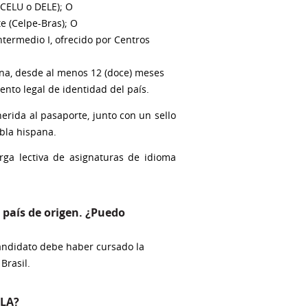
(CELU o DELE); O
e (Celpe-Bras); O
ntermedio I, ofrecido por Centros
ina, desde al menos 12 (doce) meses
ento legal de identidad del país.
erida al pasaporte, junto con un sello
abla hispana.
rga lectiva de asignaturas de idioma
i país de origen. ¿Puedo
 candidato debe haber cursado la
Brasil.
ILA?