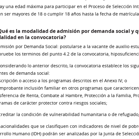
ay una edad máxima para participar en el Proceso de Selección Int
n ser mayores de 18 o cumplir 18 años hasta la fecha de matrícula
¿Qué es la modalidad de admisión por demanda social y q
alidad en la convocatoria?
isión por Demanda Social: postularse a la vacante de auxilio estu
ruebe los terminos del punto 4.2 de la convocatoria, hiposuficien
onsiderando lo anterior descrito, la convocatoria establece los sig
ntes de demanda social:
cripción o acceso a los programas descritos en el Anexo IV; o
mprobante inclusión familiar en otros programas que caractericen
sferencia de Renta, Combate al Hambre, Protección a la Familia, Pro
ramas de carácter protector contra riesgos sociales;
reditar la condición de vulnerabilidad humanitaria o de refugiado, 
nacionalidades que se clasifiquen con indicadores de nivel de pobr
rrollo Humano (IDH) podrán ser analizadas por la Junta de Selección