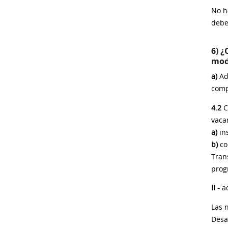
No h
debe
6) 
mod
a)
Adm
comp
4.2
C
vaca
a)
ins
b)
co
Tran
prog
II -
ac
Las 
Desa