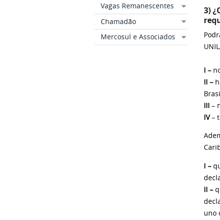
Vagas Remanescentes
3) ¿
requ
Chamadão
Podr
Mercosul e Associados
UNIL
I –
no
II –
h
Brasi
III
– n
IV
– t
Adem
Carib
I –
qu
decl
II –
q
decl
uno 