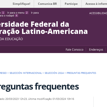
Simplifique!
Comunica BR
Participe
Acesso à infor
do
1
Ir para o menu
2
Ir para
ACESSIBILIDA
para o rodapé
4
rsidade Federal da
ração Latino-Americana
 DA EDUCAÇÃO
Fale Conosco
Endereços
RESSO
>
SELECCIÓN INTERNACIONAL
>
SELECCIÓN 2024
>
PREGUNTAS FREQUENTES
reguntas frequentes
cado
20/03/2023 12h23,
última modificação
01/03/2024 10h16