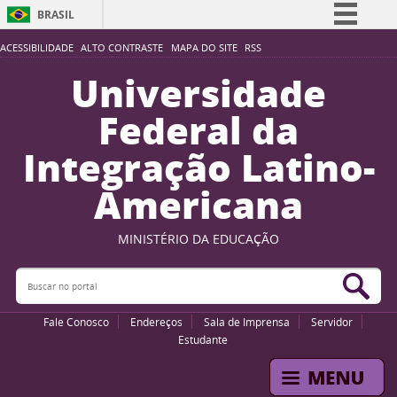
BRASIL
Simplifique!
ACESSIBILIDADE
ALTO CONTRASTE
MAPA DO SITE
RSS
Comunica BR
Universidade
Participe
Federal da
Acesso à informação
Integração Latino-
Legislação
Americana
Canais
MINISTÉRIO DA EDUCAÇÃO
Buscar no portal
Bus
Fale Conosco
Endereços
Sala de Imprensa
Servidor
Estudante