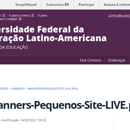
Simplifique!
Comunica BR
Participe
Acesso à infor
do
1
Ir para o menu
2
Ir para
ACESSIBILIDA
para o rodapé
4
rsidade Federal da
ração Latino-Americana
 DA EDUCAÇÃO
Fale Conosco
Endereços
RESSO
>
IMAGENS
>
BANNERS-PEQUENOS-SITE-LIVE.PNG
anners-Pequenos-Site-LIVE
a modificação
14/02/2022 13h32