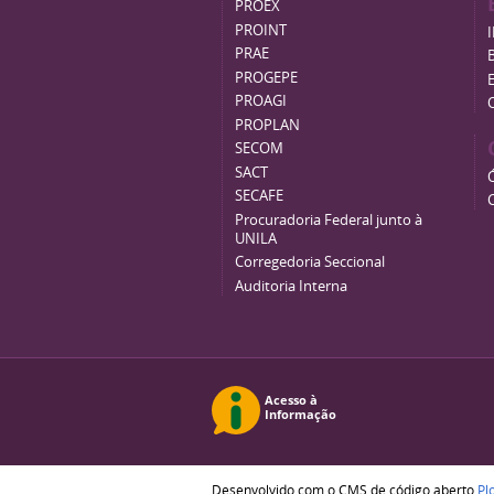
PROEX
PROINT
PRAE
B
PROGEPE
PROAGI
PROPLAN
SECOM
SACT
SECAFE
Procuradoria Federal junto à
UNILA
Corregedoria Seccional
Auditoria Interna
Desenvolvido com o CMS de código aberto
Pl