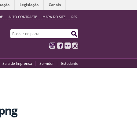
mação
Legislação
Canais
DE
ALTO CONTRASTE
MAPA DO SITE
RSS
Buscar no portal
Buscar no portal
YouTube
Facebook
Flickr
Instagram
Sala de Imprensa
Servidor
Estudante
.png