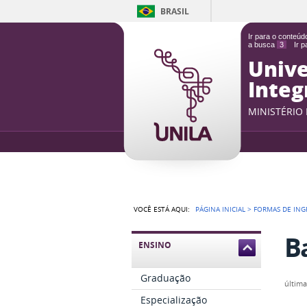
BRASIL
Ir para o conteú
a busca
3
Ir 
Unive
Integ
MINISTÉRIO
VOCÊ ESTÁ AQUI:
PÁGINA INICIAL
>
FORMAS DE ING
B
ENSINO
Graduação
últim
Especialização