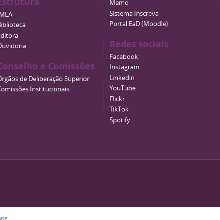
Estrutura
Memo
Sistema Inscreva
IMEA
Portal EaD (Moodle)
iblioteca
Editora
Redes sociais
Ouvidoria
Facebook
Conselho e Comissões
Instagram
Linkedin
Órgãos de Deliberação Superior
YouTube
Comissões Institucionais
Flickr
TikTok
Spotify
one