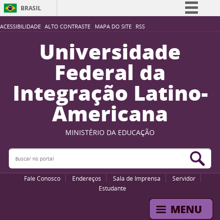
BRASIL
Simplifique!
ACESSIBILIDADE
ALTO CONTRASTE
MAPA DO SITE
RSS
Comunica BR
Universidade
Participe
Federal da
Acesso à informação
Integração Latino-
Legislação
Americana
Canais
MINISTÉRIO DA EDUCAÇÃO
Buscar no portal
Bus
Fale Conosco
Endereços
Sala de Imprensa
Servidor
Estudante