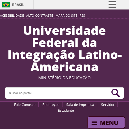
BRASIL
Simplifique!
ACESSIBILIDADE
ALTO CONTRASTE
MAPA DO SITE
RSS
Comunica BR
Universidade
Participe
Federal da
Acesso à informação
Integração Latino-
Legislação
Americana
Canais
MINISTÉRIO DA EDUCAÇÃO
Buscar no portal
Bus
Fale Conosco
Endereços
Sala de Imprensa
Servidor
Estudante