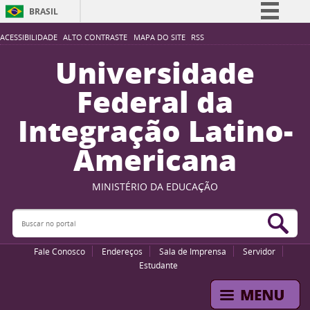
BRASIL
Simplifique!
ACESSIBILIDADE
ALTO CONTRASTE
MAPA DO SITE
RSS
Comunica BR
Universidade
Participe
Federal da
Acesso à informação
Integração Latino-
Legislação
Americana
Canais
MINISTÉRIO DA EDUCAÇÃO
Buscar no portal
Bus
Fale Conosco
Endereços
Sala de Imprensa
Servidor
Estudante