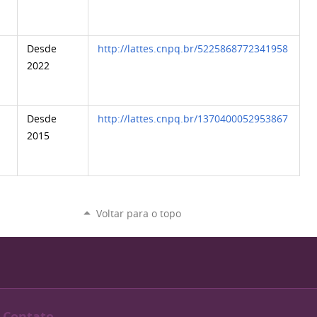
Desde
http://lattes.cnpq.br/5225868772341958
2022
Desde
http://lattes.cnpq.br/1370400052953867
2015
Voltar para o topo
Contato