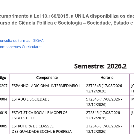
umprimento à Lei 13.168/2015, a UNILA disponibiliza os d
urso de Ciência Política e Sociologia – Sociedade, Estado e
onsulta de turmas - SIGAA
omponentes Curriculares
Semestre: 2026.2
digo
Componente
Horário
0207
ESPANHOL ADICIONAL INTERMEDIÁRIO I
23T2345 (17/08/2026 -
J
12/12/2026)
H
0004
ESTADO E SOCIEDADE
5T2345 (17/08/2026 -
M
12/12/2026)
0019
ESTATÍSTICA SOCIAL E MODELOS
2T2345 (17/08/2026 -
J
ESTATÍSTICOS
12/12/2026)
0005
ESTRUTURA DE CLASSES,
3T2345 (17/08/2026 -
F
DESIGUALDADE SOCIAL E POBREZA
12/12/2026)