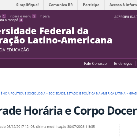
Simplifique!
Comunica BR
Participe
Acesso à infor
do
1
Ir para o menu
2
Ir para
ACESSIBILIDA
para o rodapé
4
rsidade Federal da
ração Latino-Americana
 DA EDUCAÇÃO
Fale Conosco
Endereços
IÊNCIA POLÍTICA E SOCIOLOGIA – SOCIEDADE, ESTADO E POLÍTICA NA AMÉRICA LATINA
>
GRAD
rade Horária e Corpo Doce
cado
08/12/2017 12h06,
última modificação
30/07/2026 11h35