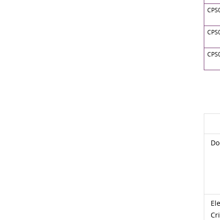
CPS
CPS
CPS
Do
El
Cr