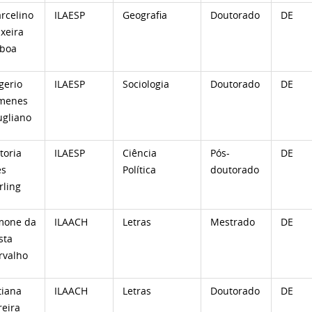
rcelino
ILAESP
Geografia
Doutorado
DE
ixeira
sboa
gerio
ILAESP
Sociologia
Doutorado
DE
menes
ugliano
toria
ILAESP
Ciência
Pós-
DE
es
Política
doutorado
rling
mone da
ILAACH
Letras
Mestrado
DE
sta
rvalho
tiana
ILAACH
Letras
Doutorado
DE
reira