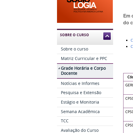
Em c
do c
SOBRE O CURSO
C
C
Sobre o curso
Matriz Curricular e PPC
Grade Horária e Corpo
Docente
Có
Notícias e Informes
GER
Pesquisa e Extensão
CPS
Estágio e Monitoria
Semana Acadêmica
CPS
TCC
CPS
Avaliação do Curso