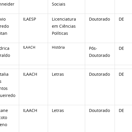
hneider
Sociais
vio
ILAESP
Licenciatura
Doutorado
DE
fredo
em Ciências
itan
Políticas
ILAACH
História
drica
Pós-
DE
raldo
Doutorado
talia
ILAACH
Letras
Doutorado
DE
s
ntos
gueiredo
jane
ILAACH
Letras
Doutorado
DE
coto
eno