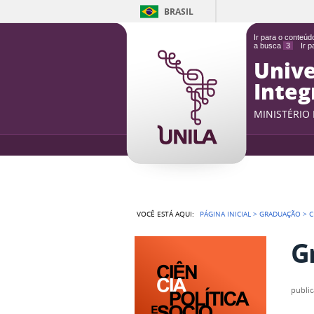
BRASIL
Ir para o conteú
a busca
3
Ir 
Unive
Integ
MINISTÉRIO
VOCÊ ESTÁ AQUI:
PÁGINA INICIAL
>
GRADUAÇÃO
>
C
G
publi