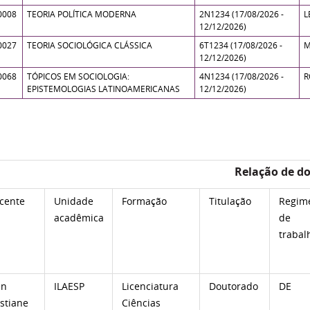
0008
TEORIA POLÍTICA MODERNA
2N1234 (17/08/2026 -
L
12/12/2026)
0027
TEORIA SOCIOLÓGICA CLÁSSICA
6T1234 (17/08/2026 -
M
12/12/2026)
0068
TÓPICOS EM SOCIOLOGIA:
4N1234 (17/08/2026 -
R
EPISTEMOLOGIAS LATINOAMERICANAS
12/12/2026)
Relação de d
cente
Unidade
Formação
Titulação
Regim
acadêmica
de
trabal
en
ILAESP
Licenciatura
Doutorado
DE
istiane
Ciências