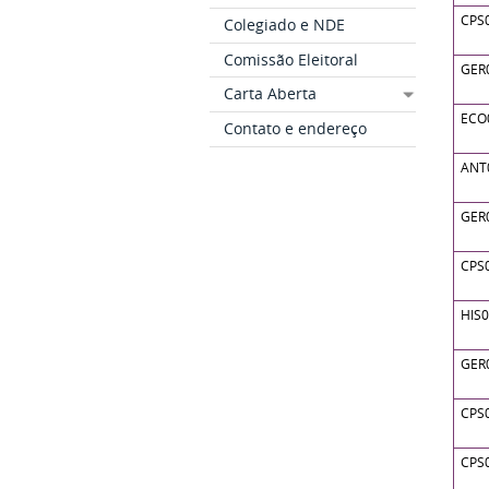
CPS
Colegiado e NDE
Comissão Eleitoral
GER
Carta Aberta
ECO
Contato e endereço
ANT
GER
CPS
HIS
GER
CPS
CPS