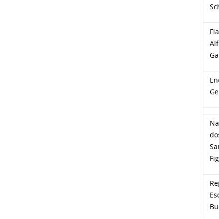
Sc
Fla
Al
Ga
En
Ge
Na
do
Sa
Fi
Re
Es
Bu