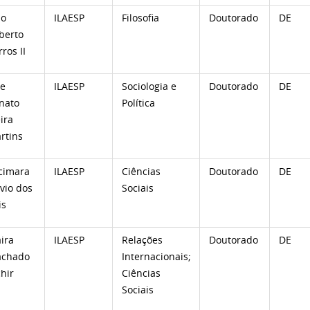
ao
ILAESP
Filosofia
Doutorado
DE
berto
ros II
se
ILAESP
Sociologia e
Doutorado
DE
nato
Política
ira
rtins
cimara
ILAESP
Ciências
Doutorado
DE
avio dos
Sociais
is
ira
ILAESP
Relações
Doutorado
DE
chado
Internacionais;
chir
Ciências
Sociais