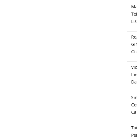
Ma
Te
Li
Ro
Gi
Gi
Vic
In
Da
Si
Co
Ca
Ta
Pe