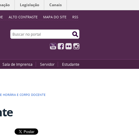
mação
Legislação
Canais
DE
ALTO CONTRASTE
MAPA DO SITE
RSS
Buscar no portal
Buscar no portal
YouTube
Facebook
Flickr
Instagram
Sala de Imprensa
Servidor
Estudante
E HORÁRIA E CORPO DOCENTE
nte