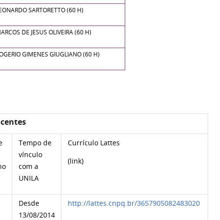
EONARDO SARTORETTO (60 H)
ARCOS DE JESUS OLIVEIRA (60 H)
OGERIO GIMENES GIUGLIANO (60 H)
ocentes
e
Tempo de
Currículo Lattes
vínculo
(link)
ho
com a
UNILA
Desde
http://lattes.cnpq.br/3657905082483020
13/08/2014