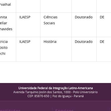
rvalhal
anita
ILAESP
Ciências
Doutorado
DE
ellar
Sociais
navides
ricia
ILAESP
História
Doutorado
DE
osito
chi
Universidade Federal da Integração Latino-Americana
Avenida Tarquínio Joslin dos Santos, 1000 - Polo Universitário
CEP: 85870-650 | Foz do Iguaçu - Paraná
Institutos
Serviços