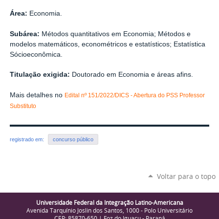
Área:
Economia.
Subárea:
Métodos quantitativos em Economia; Métodos e
modelos matemáticos, econométricos e estatísticos; Estatística
Sócioeconômica.
Titulação exigida:
Doutorado em Economia e áreas afins.
Mais detalhes no
Edital nº 151/2022/DICS - Abertura do PSS Professor
Substituto
registrado em:
concurso público
Voltar para o topo
Universidade Federal da Integração Latino-Americana
Avenida Tarquínio Joslin dos Santos, 1000 - Polo Universitário
CEP: 85870-650 | Foz do Iguaçu - Paraná