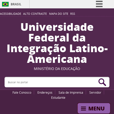
BRASIL
Simplifique!
ACESSIBILIDADE
ALTO CONTRASTE
MAPA DO SITE
RSS
Comunica BR
Universidade
Participe
Federal da
Acesso à informação
Integração Latino-
Legislação
Americana
Canais
MINISTÉRIO DA EDUCAÇÃO
Buscar no portal
Bus
Fale Conosco
Endereços
Sala de Imprensa
Servidor
Estudante