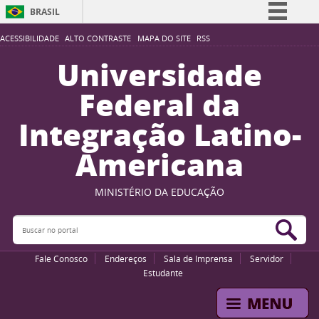
BRASIL
Simplifique!
ACESSIBILIDADE
ALTO CONTRASTE
MAPA DO SITE
RSS
Comunica BR
Universidade
Participe
Federal da
Acesso à informação
Integração Latino-
Legislação
Americana
Canais
MINISTÉRIO DA EDUCAÇÃO
Buscar no portal
Bus
Fale Conosco
Endereços
Sala de Imprensa
Servidor
Estudante