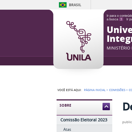
BRASIL
Ir para o conteú
a busca
3
Ir 
Unive
Integ
MINISTÉRIO
VOCÊ ESTÁ AQUI:
PÁGINA INICIAL
>
COMISSÕES
>
C
D
SOBRE
Comissão Eleitoral 2023
publi
Atas