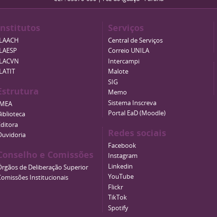
Institutos
Serviços
ILAACH
Central de Serviços
ILAESP
Correio UNILA
ILACVN
Intercampi
ILATIT
Malote
SIG
Estrutura
Memo
Sistema Inscreva
IMEA
Portal EaD (Moodle)
iblioteca
Editora
Redes sociais
Ouvidoria
Facebook
Conselho e Comissões
Instagram
Linkedin
Órgãos de Deliberação Superior
YouTube
Comissões Institucionais
Flickr
TikTok
Spotify