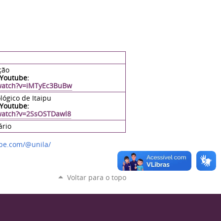
ção
 Youtube:
watch?v=iMTyEc3BuBw
lógico de Itaipu
 Youtube:
watch?v=2SsOSTDawl8
ário
be.com/@unila/
Voltar para o topo