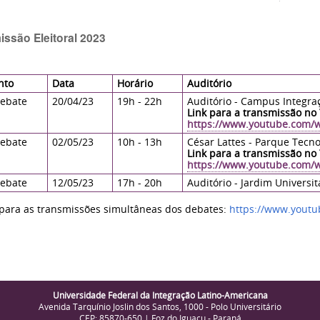
ssão Eleitoral 2023
nto
Data
Horário
Auditório
debate
20/04/23
19h - 22h
Auditório - Campus Integra
Link para a transmissão no
https://www.youtube.com/
debate
02/05/23
10h - 13h
César Lattes - Parque Tecno
Link para a transmissão no
https://www.youtube.com/
debate
12/05/23
17h - 20h
Auditório - Jardim Universit
 para as transmissões simultâneas dos debates:
https://www.youtu
Universidade Federal da Integração Latino-Americana
Avenida Tarquínio Joslin dos Santos, 1000 - Polo Universitário
CEP: 85870-650 | Foz do Iguaçu - Paraná