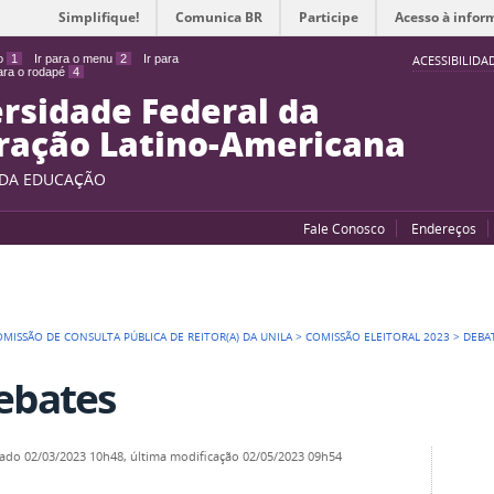
Simplifique!
Comunica BR
Participe
Acesso à infor
do
1
Ir para o menu
2
Ir para
ACESSIBILIDA
para o rodapé
4
rsidade Federal da
ração Latino-Americana
 DA EDUCAÇÃO
Fale Conosco
Endereços
OMISSÃO DE CONSULTA PÚBLICA DE REITOR(A) DA UNILA
>
COMISSÃO ELEITORAL 2023
>
DEBA
ebates
cado
02/03/2023 10h48,
última modificação
02/05/2023 09h54