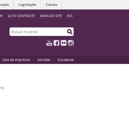
mação
Legislação
Canais
DE
ALTO CONTRASTE
MAPA DO SITE
RSS
Buscar no portal
Buscar no portal
YouTube
Facebook
Flickr
Instagram
Sala de Imprensa
Servidor
Estudante
TES