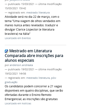
—
publicado
15/03/2021
—
última modificação
15/03/2021 15h42
— registrado em:
mestrado literatura
Atividade será no dia 22 de março, com o
tema “Uma viagem de olhos vendados em
mares nunca antes revelados: traduzir e
divulgar Clarice Lispector (e literatura
brasileira) na Itália”
Localizado em
Eventos
Mestrado em Literatura
Comparada abre inscrições para
alunos especiais
por
anderson.andreata
—
publicado
19/02/2021
—
última modificação
19/02/2021 14h56
— registrado em:
mestrado literatura
,
pós-
graduação
Os candidatos podem concorrer a 21 vagas
disponíveis em quatro disciplinas, que serão
ofertadas durante o Ensino Remoto
Emergencial; as inscrições são gratuitas
Localizado em
Notícias