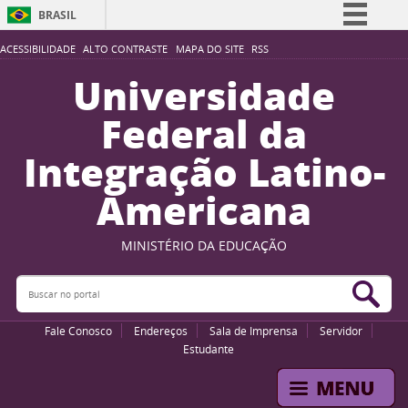
BRASIL
Simplifique!
ACESSIBILIDADE
ALTO CONTRASTE
MAPA DO SITE
RSS
Comunica BR
Universidade
Participe
Federal da
Acesso à informação
Integração Latino-
Legislação
Americana
Canais
MINISTÉRIO DA EDUCAÇÃO
Buscar no portal
Bus
Fale Conosco
Endereços
Sala de Imprensa
Servidor
Estudante