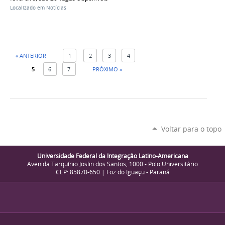
Localizado em
Notícias
« ANTERIOR
1
2
3
4
5
6
7
PRÓXIMO »
Voltar para o topo
Universidade Federal da Integração Latino-Americana
Avenida Tarquínio Joslin dos Santos, 1000 - Polo Universitário
CEP: 85870-650 | Foz do Iguaçu - Paraná