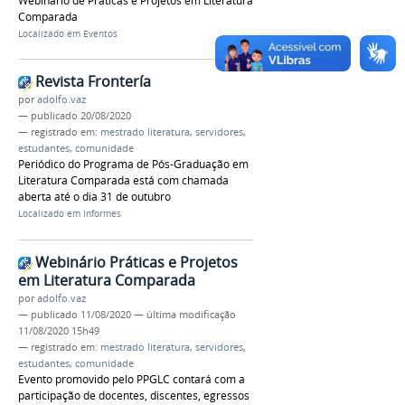
Webinário de Práticas e Projetos em Literatura
Comparada
Localizado em
Eventos
Revista Frontería
por
adolfo.vaz
—
publicado
20/08/2020
— registrado em:
mestrado literatura
,
servidores
,
estudantes
,
comunidade
Periódico do Programa de Pós-Graduação em
Literatura Comparada está com chamada
aberta até o dia 31 de outubro
Localizado em
Informes
Webinário Práticas e Projetos
em Literatura Comparada
por
adolfo.vaz
—
publicado
11/08/2020
—
última modificação
11/08/2020 15h49
— registrado em:
mestrado literatura
,
servidores
,
estudantes
,
comunidade
Evento promovido pelo PPGLC contará com a
participação de docentes, discentes, egressos