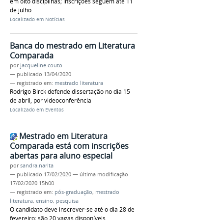
em oito disciplinas; inscrições seguem até 11
de julho
Localizado em
Notícias
Banca do mestrado em Literatura
Comparada
por
jacqueline.couto
—
publicado
13/04/2020
— registrado em:
mestrado literatura
Rodrigo Birck defende dissertação no dia 15
de abril, por videoconferência
Localizado em
Eventos
Mestrado em Literatura
Comparada está com inscrições
abertas para aluno especial
por
sandra.narita
—
publicado
17/02/2020
—
última modificação
17/02/2020 15h00
— registrado em:
pós-graduação
,
mestrado
literatura
,
ensino
,
pesquisa
O candidato deve inscrever-se até o dia 28 de
fevereiro; são 20 vagas disponíveis