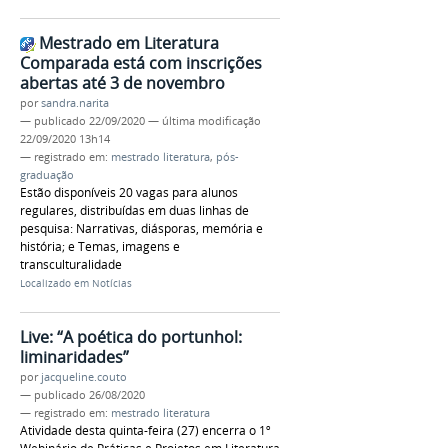
Mestrado em Literatura
Comparada está com inscrições
abertas até 3 de novembro
por
sandra.narita
—
publicado
22/09/2020
—
última modificação
22/09/2020 13h14
— registrado em:
mestrado literatura
,
pós-
graduação
Estão disponíveis 20 vagas para alunos
regulares, distribuídas em duas linhas de
pesquisa: Narrativas, diásporas, memória e
história; e Temas, imagens e
transculturalidade
Localizado em
Notícias
Live: “A poética do portunhol:
liminaridades”
por
jacqueline.couto
—
publicado
26/08/2020
— registrado em:
mestrado literatura
Atividade desta quinta-feira (27) encerra o 1º