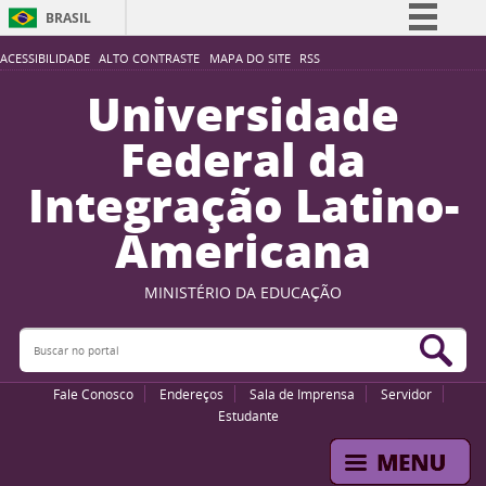
BRASIL
Simplifique!
ACESSIBILIDADE
ALTO CONTRASTE
MAPA DO SITE
RSS
Comunica BR
Universidade
Participe
Federal da
Acesso à informação
Integração Latino-
Legislação
Americana
Canais
MINISTÉRIO DA EDUCAÇÃO
Buscar no portal
Bus
Fale Conosco
Endereços
Sala de Imprensa
Servidor
Estudante