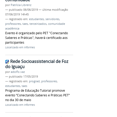
por
Patrícia Librenz
—
publicado
06/06/2019
—
última modificação
07/06/2019 14h45
— registrado em:
estudantes
,
servidores
,
professores
,
taes
,
terceirizados
,
comunidade
acadêmica
Evento é organizado pelo PET "Conectando
Saberes e Práticas"; haverá certificado aos
participantes
Localizado em
Informes
Rede Socioassistencial de Foz
do Iguaçu
por
adolfo.vaz
—
publicado
17/05/2019
— registrado em:
prograd
,
professores
,
estudantes
,
taes
Programa de Educação Tutorial promove
evento “Conectando Saberes e Práticas PET”
no dia 30 de maio
Localizado em
Informes