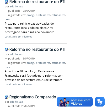
Reforma do restaurante do PTI
por
adolfo.vaz
—
publicado
19/09/2019
— registrado em:
proagi
,
professores
,
estudantes
,
taes
Prazo para reinício das atividades do
restaurante localizado no bloco 2 foi
prorrogado para o mês de novembro
Localizado em
Informes
Reforma no restaurante do PTI
por
adolfo.vaz
—
publicado
18/07/2019
— registrado em:
proagi
,
professores
,
estudantes
,
taes
A partir de 30 de julho, o Restaurante
Frantyesko será fechado para reforma, com
previsão de reabertura em 23 de setembro
Localizado em
Informes
Regionalismo Comparado
por
adolfo.vaz
—
publicado
28/05/2019