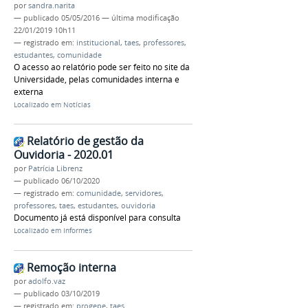
por
sandra.narita
—
publicado
05/05/2016
—
última modificação
22/01/2019 10h11
— registrado em:
institucional
,
taes
,
professores
,
estudantes
,
comunidade
O acesso ao relatório pode ser feito no site da
Universidade, pelas comunidades interna e
externa
Localizado em
Notícias
Relatório de gestão da
Ouvidoria - 2020.01
por
Patrícia Librenz
—
publicado
06/10/2020
— registrado em:
comunidade
,
servidores
,
professores
,
taes
,
estudantes
,
ouvidoria
Documento já está disponível para consulta
Localizado em
Informes
Remoção interna
por
adolfo.vaz
—
publicado
03/10/2019
— registrado em:
progepe
,
taes