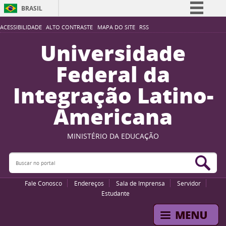
BRASIL
Simplifique!
ACESSIBILIDADE
ALTO CONTRASTE
MAPA DO SITE
RSS
Comunica BR
Universidade
Participe
Federal da
Acesso à informação
Integração Latino-
Legislação
Americana
Canais
MINISTÉRIO DA EDUCAÇÃO
Buscar no portal
Bus
Fale Conosco
Endereços
Sala de Imprensa
Servidor
Estudante