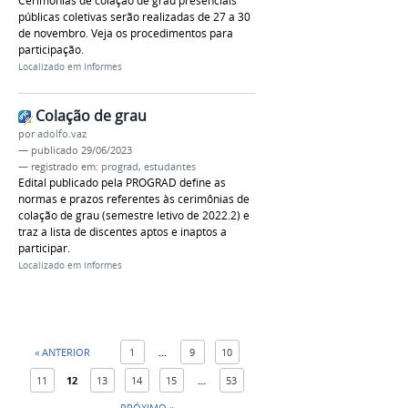
Cerimônias de colação de grau presenciais
públicas coletivas serão realizadas de 27 a 30
de novembro. Veja os procedimentos para
participação.
Localizado em
Informes
Colação de grau
por
adolfo.vaz
—
publicado
29/06/2023
— registrado em:
prograd
,
estudantes
Edital publicado pela PROGRAD define as
normas e prazos referentes às cerimônias de
colação de grau (semestre letivo de 2022.2) e
traz a lista de discentes aptos e inaptos a
participar.
Localizado em
Informes
« ANTERIOR
1
...
9
10
11
12
13
14
15
...
53
PRÓXIMO »