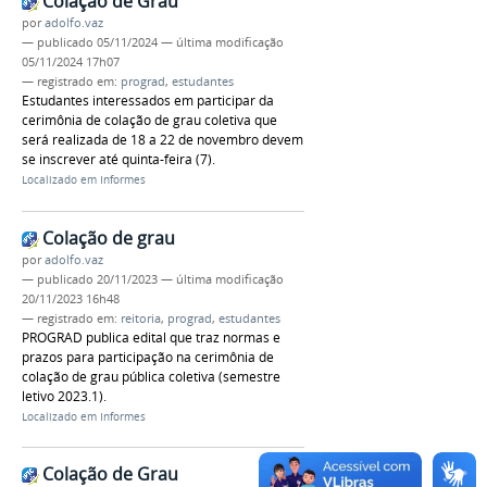
Colação de Grau
por
adolfo.vaz
—
publicado
05/11/2024
—
última modificação
05/11/2024 17h07
— registrado em:
prograd
,
estudantes
Estudantes interessados em participar da
cerimônia de colação de grau coletiva que
será realizada de 18 a 22 de novembro devem
se inscrever até quinta-feira (7).
Localizado em
Informes
Colação de grau
por
adolfo.vaz
—
publicado
20/11/2023
—
última modificação
20/11/2023 16h48
— registrado em:
reitoria
,
prograd
,
estudantes
PROGRAD publica edital que traz normas e
prazos para participação na cerimônia de
colação de grau pública coletiva (semestre
letivo 2023.1).
Localizado em
Informes
Colação de Grau