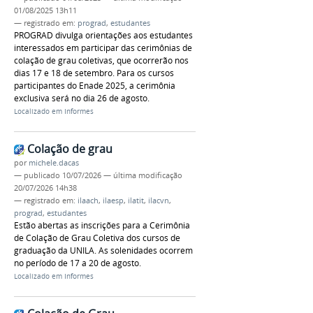
01/08/2025 13h11
— registrado em:
prograd
,
estudantes
PROGRAD divulga orientações aos estudantes
interessados em participar das cerimônias de
colação de grau coletivas, que ocorrerão nos
dias 17 e 18 de setembro. Para os cursos
participantes do Enade 2025, a cerimônia
exclusiva será no dia 26 de agosto.
Localizado em
Informes
Colação de grau
por
michele.dacas
—
publicado
10/07/2026
—
última modificação
20/07/2026 14h38
— registrado em:
ilaach
,
ilaesp
,
ilatit
,
ilacvn
,
prograd
,
estudantes
Estão abertas as inscrições para a Cerimônia
de Colação de Grau Coletiva dos cursos de
graduação da UNILA. As solenidades ocorrem
no período de 17 a 20 de agosto.
Localizado em
Informes