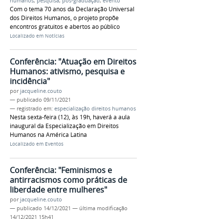
humanos
,
pesquisa
,
pós-graduação
,
evento
Com o tema 70 anos da Declaração Universal
dos Direitos Humanos, o projeto propõe
encontros gratuitos e abertos ao público
Localizado em
Notícias
Conferência: "Atuação em Direitos
Humanos: ativismo, pesquisa e
incidência"
por
jacqueline.couto
—
publicado
09/11/2021
— registrado em:
especialização direitos humanos
Nesta sexta-feira (12), às 19h, haverá a aula
inaugural da Especialização em Direitos
Humanos na América Latina
Localizado em
Eventos
Conferência: "Feminismos e
antirracismos como práticas de
liberdade entre mulheres"
por
jacqueline.couto
—
publicado
14/12/2021
—
última modificação
14/12/2021 15h41