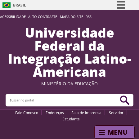
BRASIL
Simplifique!
ACESSIBILIDADE
ALTO CONTRASTE
MAPA DO SITE
RSS
Comunica BR
Universidade
Participe
Federal da
Acesso à informação
Integração Latino-
Legislação
Americana
Canais
MINISTÉRIO DA EDUCAÇÃO
Buscar no portal
Bus
Fale Conosco
Endereços
Sala de Imprensa
Servidor
Estudante