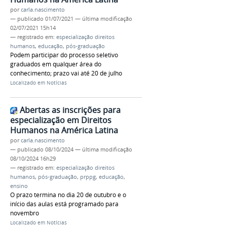
por
carla.nascimento
—
publicado
01/07/2021
—
última modificação
02/07/2021 15h14
— registrado em:
especialização direitos
humanos
,
educação
,
pós-graduação
Podem participar do processo seletivo
graduados em qualquer área do
conhecimento; prazo vai até 20 de julho
Localizado em
Notícias
Abertas as inscrições para
especialização em Direitos
Humanos na América Latina
por
carla.nascimento
—
publicado
08/10/2024
—
última modificação
08/10/2024 16h29
— registrado em:
especialização direitos
humanos
,
pós-graduação
,
prppg
,
educação
,
ensino
O prazo termina no dia 20 de outubro e o
início das aulas está programado para
novembro
Localizado em
Notícias