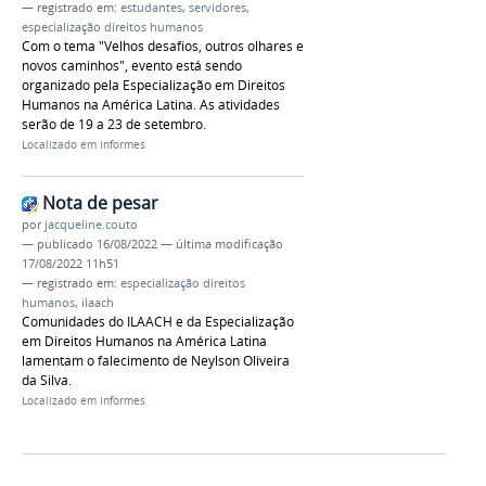
— registrado em:
estudantes
,
servidores
,
especialização direitos humanos
Com o tema "Velhos desafios, outros olhares e
novos caminhos", evento está sendo
organizado pela Especialização em Direitos
Humanos na América Latina. As atividades
serão de 19 a 23 de setembro.
Localizado em
Informes
Nota de pesar
por
jacqueline.couto
—
publicado
16/08/2022
—
última modificação
17/08/2022 11h51
— registrado em:
especialização direitos
humanos
,
ilaach
Comunidades do ILAACH e da Especialização
em Direitos Humanos na América Latina
lamentam o falecimento de Neylson Oliveira
da Silva.
Localizado em
Informes