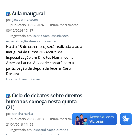
Aula inaugural
por
jacqueline.couto
—
publicado
06/12/2024
—
última modificação
06/12/2024 17h17
— registrado em:
servidores
,
estudantes
,
especialização direitos humanos
No dia 13 de dezembro, será realizada a aula
inaugural da turma 2024/2025 da
Especialização em Direitos Humanos na
América Latina. Atividade contará com a
participação da deputada federal Carol
Dartora.
Localizado em
Informes
Ciclo de debates sobre direitos
humanos começa nesta quinta
(21)
por
sandra.narita
—
publicado
21/06/2018
—
última modificação
21/01/2019 11h38
— registrado em:
especialização direitos