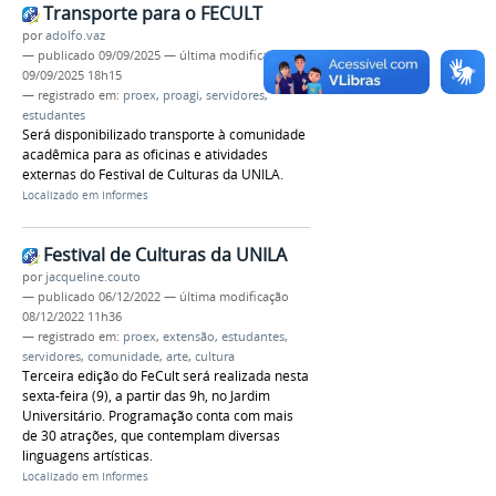
Transporte para o FECULT
por
adolfo.vaz
—
publicado
09/09/2025
—
última modificação
09/09/2025 18h15
— registrado em:
proex
,
proagi
,
servidores
,
estudantes
Será disponibilizado transporte à comunidade
acadêmica para as oficinas e atividades
externas do Festival de Culturas da UNILA.
Localizado em
Informes
Festival de Culturas da UNILA
por
jacqueline.couto
—
publicado
06/12/2022
—
última modificação
08/12/2022 11h36
— registrado em:
proex
,
extensão
,
estudantes
,
servidores
,
comunidade
,
arte
,
cultura
Terceira edição do FeCult será realizada nesta
sexta-feira (9), a partir das 9h, no Jardim
Universitário. Programação conta com mais
de 30 atrações, que contemplam diversas
linguagens artísticas.
Localizado em
Informes