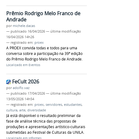
Prêmio Rodrigo Melo Franco de
Andrade
por
michele.dacas
—
publicado
16/04/2026
—
última modificação
16/04/2026 14h26
— registrado em:
proex
A PROEX convida todas e todos para uma
conversa sobre a participação na 39ª edição
do Prêmio Rodrigo Melo Franco de Andrade.
Localizado em
Eventos
FeCult 2026
por
adolfo.vaz
—
publicado
17/04/2026
—
última modificação
13/05/2026 14h54
— registrado em:
proex
,
servidores
,
estudantes
,
cultura
,
arte
,
diversidade
Já está disponível o resultado preliminar da
fase de análise técnica das propostas de
produções e apresentações artístico-culturais
submetidas ao Festival de Culturas da UNILA.
Localizado em
Informes