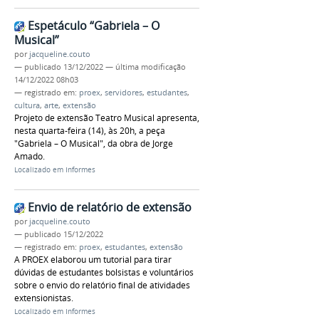
Espetáculo “Gabriela – O
Musical”
por
jacqueline.couto
—
publicado
13/12/2022
—
última modificação
14/12/2022 08h03
— registrado em:
proex
,
servidores
,
estudantes
,
cultura
,
arte
,
extensão
Projeto de extensão Teatro Musical apresenta,
nesta quarta-feira (14), às 20h, a peça
"Gabriela – O Musical", da obra de Jorge
Amado.
Localizado em
Informes
Envio de relatório de extensão
por
jacqueline.couto
—
publicado
15/12/2022
— registrado em:
proex
,
estudantes
,
extensão
A PROEX elaborou um tutorial para tirar
dúvidas de estudantes bolsistas e voluntários
sobre o envio do relatório final de atividades
extensionistas.
Localizado em
Informes