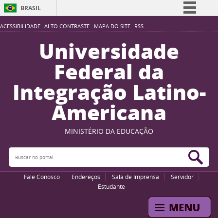
BRASIL
Simplifique!
ACESSIBILIDADE
ALTO CONTRASTE
MAPA DO SITE
RSS
Comunica BR
Universidade
Participe
Federal da
Acesso à informação
Integração Latino-
Legislação
Americana
Canais
MINISTÉRIO DA EDUCAÇÃO
Buscar no portal
Bus
Fale Conosco
Endereços
Sala de Imprensa
Servidor
Estudante