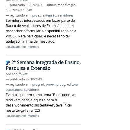
—
publicado
10/02/2023
—
última modificação
10/02/2023 15h48
— registrado em:
proex
,
extensão
,
servidores
Servidores interessados em fazer parte do
Banco de Avaliadores de Extensão podem
preencher o formulário disponibilizado pela
PROEX. Para participar, é necessário ter
titulação mínima de mestrado.
Localizado em
Informes
2ª Semana Integrada de Ensino,
Pesquisa e Extensão
por
adolfo.vaz
—
publicado
22/10/2019
— registrado em:
prograd
,
proex
,
prppg
,
editora
,
estudantes
,
servidores
Evento, que tem como tema “Bioeconomia:
biodiversidade e riqueza para o
desenvolvimento sustentável”, teve início
nesta terça-feira (22)
Localizado em
Informes