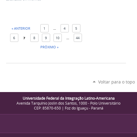
« ANTERIOR
1
...
4
5
6
7
8
9
10
...
44
PRÓXIMO »
Voltar para o topo
Universidade Federal da Integração Latino-Americana
Avenida Tarquínio Joslin dos Santos, 1000 - Polo Universitário
CEP: 85870-650 | Foz do Iguaçu - Paraná