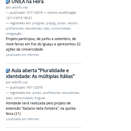
UNILA na Feira
por
adolfo.vaz
—
publicado
12/11/2019
—
última modificação
12/11/2019 16h21
— registrado em:
prograd
,
prppg
,
proex
,
secom
,
professores
,
estudantes
,
taes
,
comunidade
,
integração
Projeto participou, de junho a setembro, de
nove feiras em Foz do Iguaçu e apresentou 32
ações da Universidade
Localizado em
Informes
Aula aberta “Pluralidade e
identidade: As múltiplas Itálias”
por
adolfo.vaz
—
publicado
19/11/2019
— registrado em:
proex
,
professores
,
estudantes
,
taes
,
comunidade
,
línguas
Atividade será realizada pelo projeto de
extensão “Italiano nella fontiera”, na quinta-
feira (21)
Localizado em
Informes