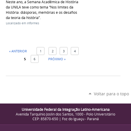
Neste ano, a Semana Acadêmica de História
da UNILA teve como tema “Nos limites da
História: diásporas, memórias e os desafios
da teoria da história”.
Localizado em
Informes
« ANTERIOR
1
2
3
4
5
6
PRÓXIMO »
Voltar para o topo
Universidade Federal da Integração Latino-Americana
Avenida Tarquínio Joslin dos Santos, 1000 - Polo Universitário
CEP: 85870-650 | Foz do Iguaçu - Paraná