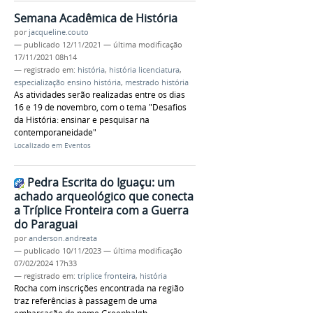
Semana Acadêmica de História
por
jacqueline.couto
—
publicado
12/11/2021
—
última modificação
17/11/2021 08h14
— registrado em:
história
,
história licenciatura
,
especialização ensino história
,
mestrado história
As atividades serão realizadas entre os dias
16 e 19 de novembro, com o tema "Desafios
da História: ensinar e pesquisar na
contemporaneidade"
Localizado em
Eventos
Pedra Escrita do Iguaçu: um
achado arqueológico que conecta
a Tríplice Fronteira com a Guerra
do Paraguai
por
anderson.andreata
—
publicado
10/11/2023
—
última modificação
07/02/2024 17h33
— registrado em:
tríplice fronteira
,
história
Rocha com inscrições encontrada na região
traz referências à passagem de uma