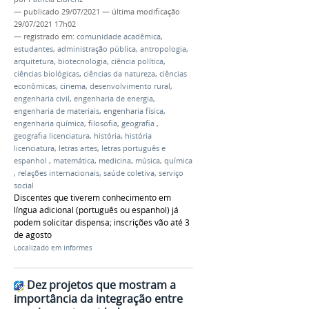
—
publicado
29/07/2021
—
última modificação
29/07/2021 17h02
— registrado em:
comunidade acadêmica
,
estudantes
,
administração pública
,
antropologia
,
arquitetura
,
biotecnologia
,
ciência política
,
ciências biológicas
,
ciências da natureza
,
ciências
econômicas
,
cinema
,
desenvolvimento rural
,
engenharia civil
,
engenharia de energia
,
engenharia de materiais
,
engenharia física
,
engenharia química
,
filosofia
,
geografia
,
geografia licenciatura
,
história
,
história
licenciatura
,
letras artes
,
letras português e
espanhol
,
matemática
,
medicina
,
música
,
química
,
relações internacionais
,
saúde coletiva
,
serviço
social
Discentes que tiverem conhecimento em
língua adicional (português ou espanhol) já
podem solicitar dispensa; inscrições vão até 3
de agosto
Localizado em
Informes
Dez projetos que mostram a
importância da integração entre