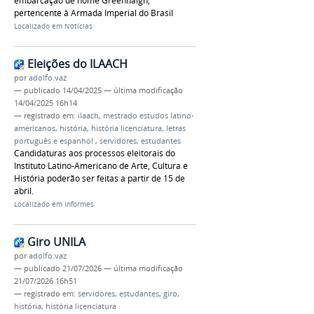
embarcação de nome Greenhalgh,
pertencente à Armada Imperial do Brasil
Localizado em
Notícias
Eleições do ILAACH
por
adolfo.vaz
—
publicado
14/04/2025
—
última modificação
14/04/2025 16h14
— registrado em:
ilaach
,
mestrado estudos latino-
americanos
,
história
,
história licenciatura
,
letras
português e espanhol
,
servidores
,
estudantes
Candidaturas aos processos eleitorais do
Instituto Latino-Americano de Arte, Cultura e
História poderão ser feitas a partir de 15 de
abril.
Localizado em
Informes
Giro UNILA
por
adolfo.vaz
—
publicado
21/07/2026
—
última modificação
21/07/2026 16h51
— registrado em:
servidores
,
estudantes
,
giro
,
história
,
história licenciatura