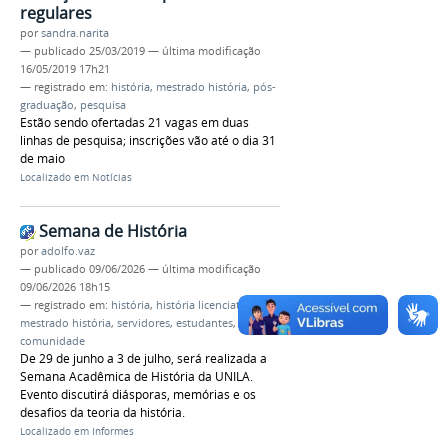
regulares
por
sandra.narita
—
publicado
25/03/2019
—
última modificação
16/05/2019 17h21
— registrado em:
história
,
mestrado história
,
pós-
graduação
,
pesquisa
Estão sendo ofertadas 21 vagas em duas
linhas de pesquisa; inscrições vão até o dia 31
de maio
Localizado em
Notícias
Semana de História
por
adolfo.vaz
—
publicado
09/06/2026
—
última modificação
09/06/2026 18h15
— registrado em:
história
,
história licenciatura
,
mestrado história
,
servidores
,
estudantes
,
comunidade
De 29 de junho a 3 de julho, será realizada a
Semana Acadêmica de História da UNILA.
Evento discutirá diásporas, memórias e os
desafios da teoria da história.
Localizado em
Informes