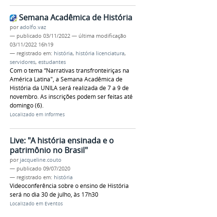
Semana Acadêmica de História
por
adolfo.vaz
—
publicado
03/11/2022
—
última modificação
03/11/2022 16h19
— registrado em:
história
,
história licenciatura
,
servidores
,
estudantes
Com o tema “Narrativas transfronteiriças na
América Latina", a Semana Acadêmica de
História da UNILA será realizada de 7 a 9 de
novembro. As inscrições podem ser feitas até
domingo (6).
Localizado em
Informes
Live: "A história ensinada e o
patrimônio no Brasil"
por
jacqueline.couto
—
publicado
09/07/2020
— registrado em:
história
Videoconferência sobre o ensino de História
será no dia 30 de julho, às 17h30
Localizado em
Eventos