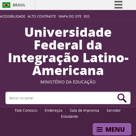
BRASIL
Simplifique!
ACESSIBILIDADE
ALTO CONTRASTE
MAPA DO SITE
RSS
Comunica BR
Universidade
Participe
Federal da
Acesso à informação
Integração Latino-
Legislação
Americana
Canais
MINISTÉRIO DA EDUCAÇÃO
Buscar no portal
Bus
Fale Conosco
Endereços
Sala de Imprensa
Servidor
Estudante