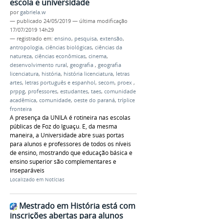
escola e universidade
por
gabriela.w
—
publicado
24/05/2019
—
última modificação
17/07/2019 14h29
— registrado em:
ensino
,
pesquisa
,
extensão
,
antropologia
,
ciências biológicas
,
ciências da
natureza
,
ciências econômicas
,
cinema
,
desenvolvimento rural
,
geografia
,
geografia
licenciatura
,
história
,
história licenciatura
,
letras
artes
,
letras português e espanhol
,
secom
,
proex
,
prppg
,
professores
,
estudantes
,
taes
,
comunidade
acadêmica
,
comunidade
,
oeste do paraná
,
tríplice
fronteira
A presença da UNILA é rotineira nas escolas
públicas de Foz do Iguaçu. E, da mesma
maneira, a Universidade abre suas portas
para alunos e professores de todos os níveis
de ensino, mostrando que educação básica e
ensino superior são complementares e
inseparáveis
Localizado em
Notícias
Mestrado em História está com
inscrições abertas para alunos