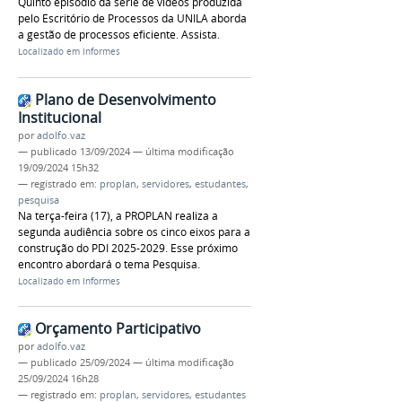
Quinto episódio da série de vídeos produzida
pelo Escritório de Processos da UNILA aborda
a gestão de processos eficiente. Assista.
Localizado em
Informes
Plano de Desenvolvimento
Institucional
por
adolfo.vaz
—
publicado
13/09/2024
—
última modificação
19/09/2024 15h32
— registrado em:
proplan
,
servidores
,
estudantes
,
pesquisa
Na terça-feira (17), a PROPLAN realiza a
segunda audiência sobre os cinco eixos para a
construção do PDI 2025-2029. Esse próximo
encontro abordará o tema Pesquisa.
Localizado em
Informes
Orçamento Participativo
por
adolfo.vaz
—
publicado
25/09/2024
—
última modificação
25/09/2024 16h28
— registrado em:
proplan
,
servidores
,
estudantes