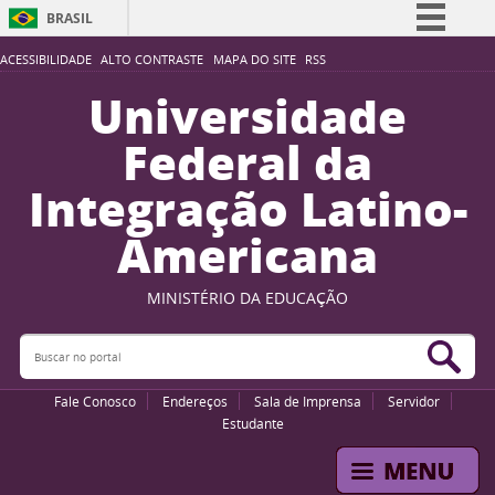
BRASIL
Simplifique!
ACESSIBILIDADE
ALTO CONTRASTE
MAPA DO SITE
RSS
Comunica BR
Universidade
Participe
Federal da
Acesso à informação
Integração Latino-
Legislação
Americana
Canais
MINISTÉRIO DA EDUCAÇÃO
Buscar no portal
Bus
Fale Conosco
Endereços
Sala de Imprensa
Servidor
Estudante