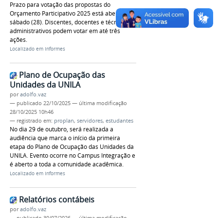
Prazo para votação das propostas do
Orçamento Participativo 2025 está aberto até
sábado (28). Discentes, docentes e técnico-
administrativos podem votar em até três
ações.
Localizado em
Informes
Plano de Ocupação das
Unidades da UNILA
por
adolfo.vaz
—
publicado
22/10/2025
—
última modificação
28/10/2025 10h46
— registrado em:
proplan
,
servidores
,
estudantes
No dia 29 de outubro, será realizada a
audiência que marca o início da primeira
etapa do Plano de Ocupação das Unidades da
UNILA. Evento ocorre no Campus Integração e
é aberto a toda a comunidade acadêmica.
Localizado em
Informes
Relatórios contábeis
por
adolfo.vaz
—
publicado
30/07/2026
—
última modificação