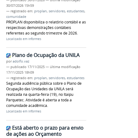
30/07/2026 15h59
— registrado em:
proplan
,
servidores
,
estudantes
,
comunidade
PROPLAN disponibiliza o relatório contábil e as
respectivas demonstrações contábeis
referentes ao segundo trimestre de 2026.
Localizado em
Informes
Plano de Ocupação da UNILA
por
adolfo.vaz
—
publicado
17/11/2025
—
última modificação
17/11/2025 18h09
— registrado em:
proplan
,
servidores
,
estudantes
Segunda audiência pública sobre o Plano de
Ocupação das Unidades da UNILA será
realizada na quarta-feira (19), no Itaipu
Parquetec. Atividade é aberta a toda a
comunidade acadêmica.
Localizado em
Informes
Está aberto o prazo para envio
de ações ao Orçamento