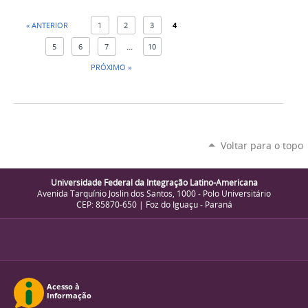
« ANTERIOR
1
2
3
4
5
6
7
...
10
PRÓXIMO »
Voltar para o topo
Universidade Federal da Integração Latino-Americana
Avenida Tarquínio Joslin dos Santos, 1000 - Polo Universitário
CEP: 85870-650 | Foz do Iguaçu - Paraná