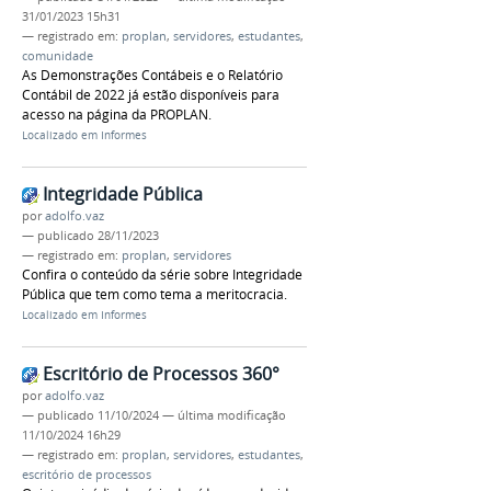
31/01/2023 15h31
— registrado em:
proplan
,
servidores
,
estudantes
,
comunidade
As Demonstrações Contábeis e o Relatório
Contábil de 2022 já estão disponíveis para
acesso na página da PROPLAN.
Localizado em
Informes
Integridade Pública
por
adolfo.vaz
—
publicado
28/11/2023
— registrado em:
proplan
,
servidores
Confira o conteúdo da série sobre Integridade
Pública que tem como tema a meritocracia.
Localizado em
Informes
Escritório de Processos 360°
por
adolfo.vaz
—
publicado
11/10/2024
—
última modificação
11/10/2024 16h29
— registrado em:
proplan
,
servidores
,
estudantes
,
escritório de processos