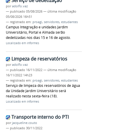
Serviço de dedetização
por
adolfo.vaz
—
publicado
05/08/2026
—
última modificação
05/08/2026 16h51
— registrado em:
proagi
,
servidores
,
estudantes
Campus Integração e unidades Jardim
Universitário, Portal e Almada serão
dedetizadas nos dias 15 e 16 de agosto.
Localizado em
Informes
Limpeza de reservatórios
por
adolfo.vaz
—
publicado
16/11/2022
—
última modificação
16/11/2022 14h23
— registrado em:
proagi
,
servidores
,
estudantes
Serviço de limpeza dos reservatórios de água
da Unidade Jardim Universitário será
realizado nesta sexta-feira (18).
Localizado em
Informes
Transporte interno do PTI
por
jacqueline.couto
—
publicado
30/11/2022