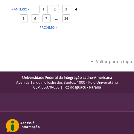
« ANTERIOR
1
2
3
4
5
6
7
...
34
PRÓXIMO »
Voltar para o topo
Universidade Federal da Integração Latino-Americana
Avenida Tarquínio Joslin dos Santos, 1000 - Polo Universitário
CEP: 85870-650 | Foz do Iguaçu - Paraná