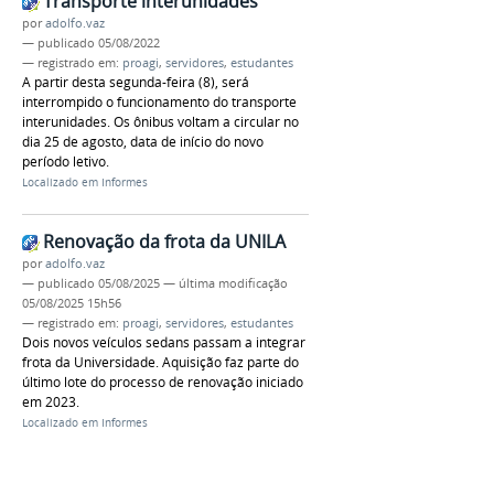
Transporte interunidades
por
adolfo.vaz
—
publicado
05/08/2022
— registrado em:
proagi
,
servidores
,
estudantes
A partir desta segunda-feira (8), será
interrompido o funcionamento do transporte
interunidades. Os ônibus voltam a circular no
dia 25 de agosto, data de início do novo
período letivo.
Localizado em
Informes
Renovação da frota da UNILA
por
adolfo.vaz
—
publicado
05/08/2025
—
última modificação
05/08/2025 15h56
— registrado em:
proagi
,
servidores
,
estudantes
Dois novos veículos sedans passam a integrar
frota da Universidade. Aquisição faz parte do
último lote do processo de renovação iniciado
em 2023.
Localizado em
Informes