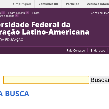
Simplifique!
Comunica BR
Participe
Acesso à infor
do
1
Ir para o menu
2
Ir para
ACESSIBILIDA
para o rodapé
4
rsidade Federal da
ração Latino-Americana
 DA EDUCAÇÃO
Fale Conosco
Endereços
A BUSCA