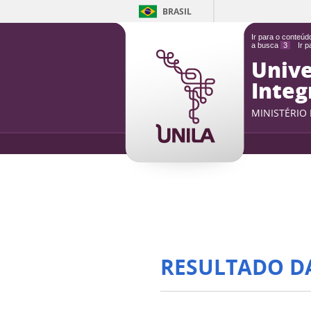
BRASIL
Ir para o conteú
a busca
3
Ir 
Unive
Integ
MINISTÉRIO
RESULTADO D