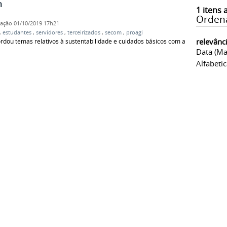
m
1
itens 
Orden
cação
01/10/2019 17h21
,
estudantes
,
servidores
,
terceirizados
,
secom
,
proagi
relevânc
ou temas relativos à sustentabilidade e cuidados básicos com a
Data (ma
Alfabeti