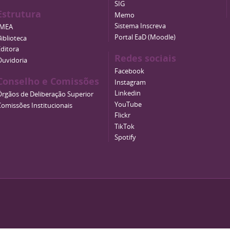
SIG
Estrutura
Memo
Sistema Inscreva
IMEA
Portal EaD (Moodle)
iblioteca
Editora
Redes sociais
Ouvidoria
Facebook
Conselho e Comissões
Instagram
Linkedin
Órgãos de Deliberação Superior
YouTube
Comissões Institucionais
Flickr
TikTok
Spotify