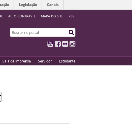
mação
Legislação
Canais
DE
ALTO CONTRASTE
MAPA DO SITE
RSS
Buscar no portal
Buscar no portal
YouTube
Facebook
Flickr
Instagram
Sala de Imprensa
Servidor
Estudante