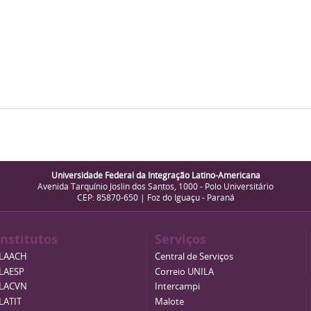
Universidade Federal da Integração Latino-Americana
Avenida Tarquínio Joslin dos Santos, 1000 - Polo Universitário
CEP: 85870-650 | Foz do Iguaçu - Paraná
Institutos
Serviços
ILAACH
Central de Serviços
ILAESP
Correio UNILA
ILACVN
Intercampi
ILATIT
Malote