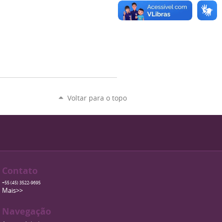
Voltar para o topo
Contato
+55 (45) 3522-9695
Mais>>
Navegação