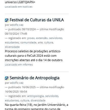
universo LGBTQIAPN+
Localizado em
Notícias
Festival de Culturas da UNILA
por
adolfo.vaz
—
publicado
08/10/2024
—
última modificação
08/10/2024 17h49
— registrado em:
proex
,
extensão
,
servidores
,
estudantes
,
comunidade
,
arte
,
cultura
,
diversidade
Processo seletivo de produções artístico-
culturais para o FeCult 2024 está com
inscrições abertas até o dia 14 de outubro.
Localizado em
Informes
Seminário de Antropologia
por
adolfo.vaz
—
publicado
16/06/2025
—
última modificação
16/06/2025 16h54
— registrado em:
antropologia
,
servidores
,
estudantes
,
cultura
,
diversidade
Na quarta-feira (18), no Jardim Universitário, a
turma do primeiro semestre do curso de