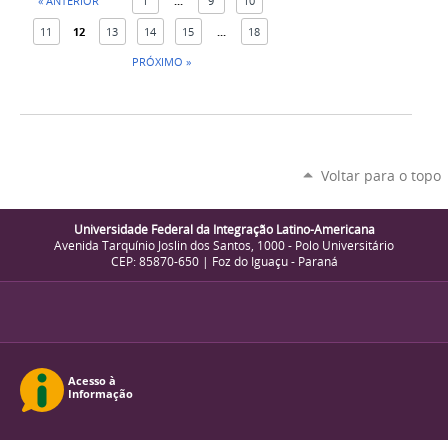
« ANTERIOR
1
...
9
10
11
12
13
14
15
...
18
PRÓXIMO »
Voltar para o topo
Universidade Federal da Integração Latino-Americana
Avenida Tarquínio Joslin dos Santos, 1000 - Polo Universitário
CEP: 85870-650 | Foz do Iguaçu - Paraná