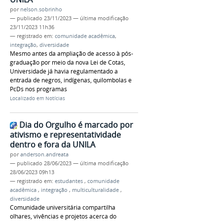
por
nelson.sobrinho
—
publicado
23/11/2023
—
última modificação
23/11/2023 11h36
— registrado em:
comunidade acadêmica
,
integração
,
diversidade
Mesmo antes da ampliação de acesso à pós-
graduação por meio da nova Lei de Cotas,
Universidade já havia regulamentado a
entrada de negros, indígenas, quilombolas e
PcDs nos programas
Localizado em
Notícias
Dia do Orgulho é marcado por
ativismo e representatividade
dentro e fora da UNILA
por
anderson.andreata
—
publicado
28/06/2023
—
última modificação
28/06/2023 09h13
— registrado em:
estudantes
,
comunidade
acadêmica
,
integração
,
multiculturalidade
,
diversidade
Comunidade universitária compartilha
olhares, vivências e projetos acerca do