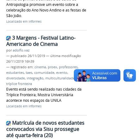
Antropologia promove um evento sobre a
celebração do Ano Novo Andino e as festas de
São João.
Localizado em
Informes
3 Margens - Festival Latino-
Americano de Cinema
por
adolfo.vaz
—
publicado
26/11/2019
—
última modificação
26/11/2019 16h39
— registrado em:
cinema
,
proex
,
professores
,
estudantes
,
taes
,
comunidade
,
evento
,
diversidade
,
integração
,
multiculturalidade
,
tríplice fronteira
Evento está sendo realizado nas cidades da
Tríplice Fronteira; Mostra Universitária
acontece nos espaços da UNILA
Localizado em
Informes
Matrícula de novos estudantes
convocados via Sisu prossegue
até quarta-feira (20)