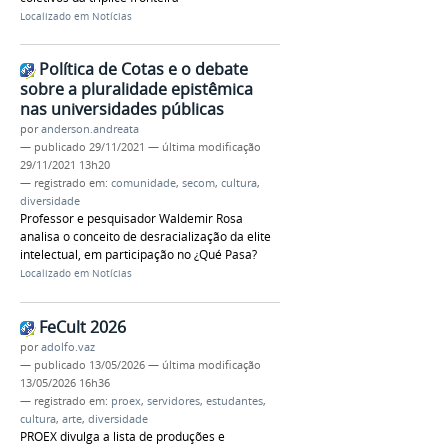
Localizado em
Notícias
Política de Cotas e o debate
sobre a pluralidade epistêmica
nas universidades públicas
por
anderson.andreata
—
publicado
29/11/2021
—
última modificação
29/11/2021 13h20
— registrado em:
comunidade
,
secom
,
cultura
,
diversidade
Professor e pesquisador Waldemir Rosa
analisa o conceito de desracialização da elite
intelectual, em participação no ¿Qué Pasa?
Localizado em
Notícias
FeCult 2026
por
adolfo.vaz
—
publicado
13/05/2026
—
última modificação
13/05/2026 16h36
— registrado em:
proex
,
servidores
,
estudantes
,
cultura
,
arte
,
diversidade
PROEX divulga a lista de produções e