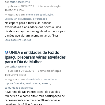
por
carla.nascimento
—
publicado
18/02/2019
—
última modificação
19/02/2019 10h41
— registrado em:
enem
,
sisu
,
graduação
,
vestibular
,
estudantes
,
diversidade
Na espera para a matrícula, sonhos,
expectativas e ansiedade dos novos alunos
dividem espaço com o orgulho dos muitos pais
e mães que vieram acompanhar os filhos
Localizado em
Notícias
UNILA e entidades de Foz do
Iguaçu preparam várias atividades
para o Dia da Mulher
por
carla.nascimento
—
publicado
04/03/2019
—
última modificação
13/03/2019 10h38
— registrado em:
diversidade
,
comunidade
,
tríplice fronteira
,
institucional
,
evento
,
comunidade acadêmica
A Marcha do Dia Internacional de Luta das
Mulheres é o ponto alto e terá participação de
representantes de mais de 30 entidades e
coletivos da tríplice fronteira