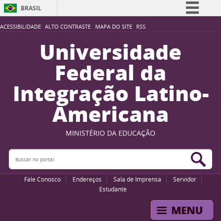
BRASIL
Simplifique!
ACESSIBILIDADE
ALTO CONTRASTE
MAPA DO SITE
RSS
Comunica BR
Universidade
Participe
Federal da
Acesso à informação
Integração Latino-
Legislação
Americana
Canais
MINISTÉRIO DA EDUCAÇÃO
Buscar no portal
Bus
Fale Conosco
Endereços
Sala de Imprensa
Servidor
Estudante