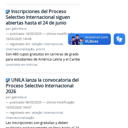
Inscripciones del Proceso
Selectivo Internacional siguen
abiertas hasta el 24 de junio
por
gabriela.w
—
publicado
16/05/2025
—
última modificação
16/05/2025 14h06
— registrado em:
seleção internacional
,
internacionalização
,
proint
Son 480 cupos gratuitos en carreras de grado
para estudiantes de América Latina y el Caribe
Localizado em
Notícias
UNILA lanza la convocatoria del
Proceso Selectivo Internacional
2026
por
gabriela.w
—
publicado
06/03/2025
—
última modificação
10/03/2025 16h07
— registrado em:
seleção internacional
,
internacionalização
Las inscripciones son gratuitas y deben
realizarse exclusivamente en línea hasta el 24