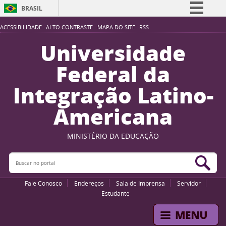
BRASIL
Simplifique!
ACESSIBILIDADE
ALTO CONTRASTE
MAPA DO SITE
RSS
Comunica BR
Universidade
Participe
Federal da
Acesso à informação
Integração Latino-
Legislação
Americana
Canais
MINISTÉRIO DA EDUCAÇÃO
Buscar no portal
Bus
Fale Conosco
Endereços
Sala de Imprensa
Servidor
Estudante