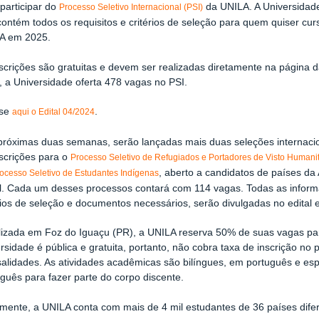
participar do
da UNILA. A Universidade 
Processo Seletivo Internacional (PSI)
contém todos os requisitos e critérios de seleção para quem quiser c
A em 2025.
scrições são gratuitas e devem ser realizadas diretamente na página d
, a Universidade oferta 478 vagas no PSI.
sse
.
aqui o Edital 04/2024
próximas duas semanas, serão lançadas mais duas seleções internacio
nscrições para o
Processo Seletivo de Refugiados e Portadores de Visto Humanit
, aberto a candidatos de países da 
ocesso Seletivo de Estudantes Indígenas
il. Cada um desses processos contará com 114 vagas. Todas as infor
rios de seleção e documentos necessários, serão divulgadas no edital 
lizada em Foz do Iguaçu (PR), a UNILA reserva 50% de suas vagas para
rsidade é pública e gratuita, portanto, não cobra taxa de inscrição no
lidades. As atividades acadêmicas são bilíngues, em português e espa
guês para fazer parte do corpo discente.
lmente, a UNILA conta com mais de 4 mil estudantes de 36 países dife