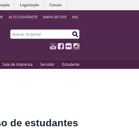
mação
Legislação
Canais
DE
ALTO CONTRASTE
MAPA DO SITE
RSS
Buscar no portal
Buscar no portal
YouTube
Facebook
Flickr
Instagram
Sala de Imprensa
Servidor
Estudante
so de estudantes