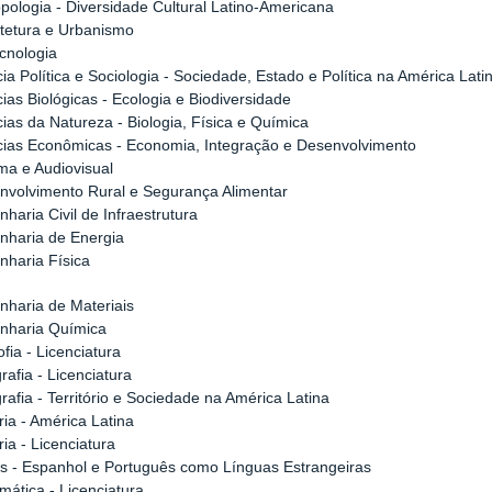
pologia - Diversidade Cultural Latino-Americana
itetura e Urbanismo
cnologia
ia Política e Sociologia - Sociedade, Estado e Política na América Lati
ias Biológicas - Ecologia e Biodiversidade
ias da Natureza - Biologia, Física e Química
cias Econômicas - Economia, Integração e Desenvolvimento
ma e Audiovisual
nvolvimento Rural e Segurança Alimentar
haria Civil de Infraestrutura
nharia de Energia
nharia Física
nharia de Materiais
nharia Química
ofia - Licenciatura
afia - Licenciatura
afia - Território e Sociedade na América Latina
ria - América Latina
ria - Licenciatura
as - Espanhol e Português como Línguas Estrangeiras
ática - Licenciatura