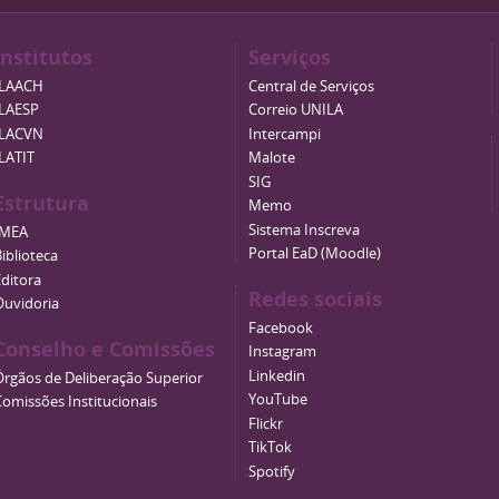
Institutos
Serviços
ILAACH
Central de Serviços
ILAESP
Correio UNILA
ILACVN
Intercampi
ILATIT
Malote
SIG
Estrutura
Memo
Sistema Inscreva
IMEA
Portal EaD (Moodle)
iblioteca
Editora
Redes sociais
Ouvidoria
Facebook
Conselho e Comissões
Instagram
Linkedin
Órgãos de Deliberação Superior
YouTube
Comissões Institucionais
Flickr
TikTok
Spotify