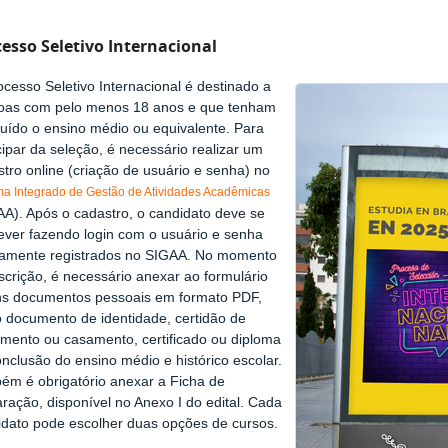
esso Seletivo Internacional
cesso Seletivo Internacional é destinado a
oas com pelo menos 18 anos e que tenham
luído o ensino médio ou equivalente. Para
cipar da seleção, é necessário realizar um
tro online (criação de usuário e senha) no
ma Integrado de Gestão de Atividades Acadêmicas
AA). Após o cadastro, o candidato deve se
rever fazendo login com o usuário e senha
iamente registrados no SIGAA. No momento
scrição, é necessário anexar ao formulário
ns documentos pessoais em formato PDF,
 documento de identidade, certidão de
imento ou casamento, certificado ou diploma
nclusão do ensino médio e histórico escolar.
ém é obrigatório anexar a Ficha de
ração, disponível no Anexo I do edital. Cada
idato pode escolher duas opções de cursos.