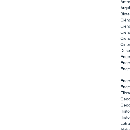
Antro
Arqu
Biote
Ciênc
Ciênc
Ciênc
Ciên
Cine
Dese
Engen
Enge
Enge
Enge
Enge
Filos
Geogr
Geogr
Histó
Histó
Letr
Matem