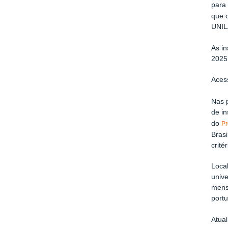
para 
que 
UNIL
As in
2025
Ace
Nas 
de i
do
Pr
Bras
crité
Loca
unive
mensa
portu
Atua