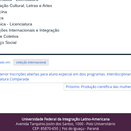
ção Cultural, Letras e Artes
cina
ca
ca - Licenciatura
ões Internacionais e Integração
e Coletiva
ço Social
rado em:
seleção internacional
terior Inscrições abertas para aluno especial em dois programas: Interdisciplina
ratura Comparada
Próximo: Produção científica das mulhe
Universidade Federal da Integração Latino-Americana
Avenida Tarquínio Joslin dos Santos, 1000 - Polo Universitário
CEP: 85870-650 | Foz do Iguaçu - Paraná