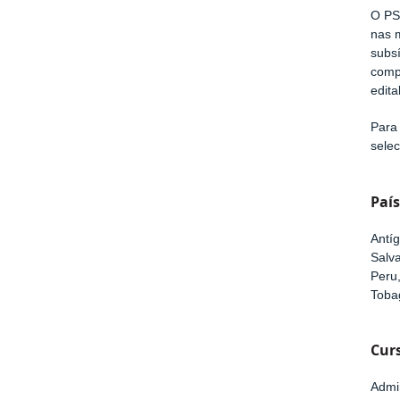
O PSI
nas 
subs
compr
edital
Para
selec
País
Antíg
Salv
Peru
Toba
Cur
Admin