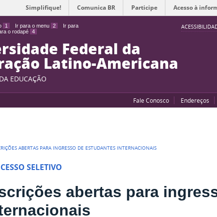
Simplifique!
Comunica BR
Participe
Acesso à infor
do
1
Ir para o menu
2
Ir para
ACESSIBILIDA
para o rodapé
4
rsidade Federal da
ração Latino-Americana
 DA EDUCAÇÃO
Fale Conosco
Endereços
CRIÇÕES ABERTAS PARA INGRESSO DE ESTUDANTES INTERNACIONAIS
CESSO SELETIVO
scrições abertas para ingres
ternacionais