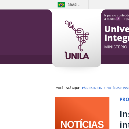
BRASIL
Ir para o conteú
a busca
3
Ir 
Unive
Integ
MINISTÉRIO
VOCÊ ESTÁ AQUI:
PÁGINA INICIAL
>
NOTÍCIAS
>
INS
PRO
In
in