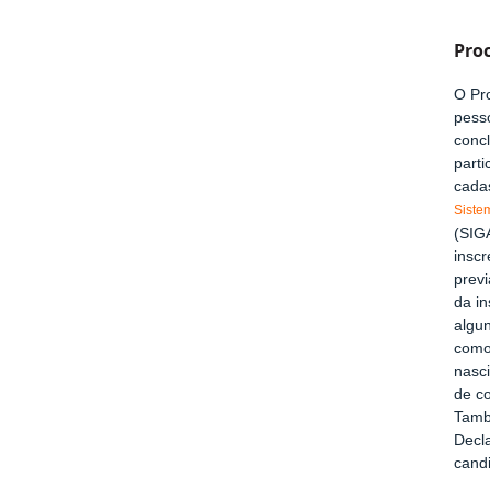
Proc
O Pro
pess
conc
parti
cadas
Siste
(SIG
insc
prev
da in
algu
como
nasc
de co
Tamb
Decla
cand