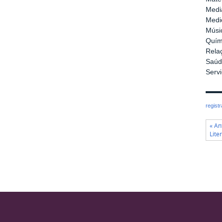
Media
Medi
Músi
Quími
Relaç
Saúd
Servi
regist
« An
Lite