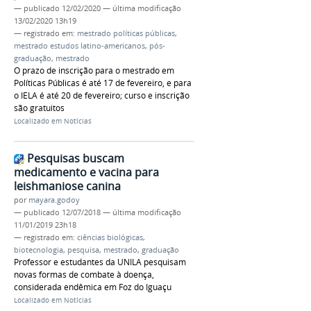
—
publicado
12/02/2020
—
última modificação
13/02/2020 13h19
— registrado em:
mestrado políticas públicas
,
mestrado estudos latino-americanos
,
pós-
graduação
,
mestrado
O prazo de inscrição para o mestrado em
Políticas Públicas é até 17 de fevereiro, e para
o IELA é até 20 de fevereiro; curso e inscrição
são gratuitos
Localizado em
Notícias
Pesquisas buscam
medicamento e vacina para
leishmaniose canina
por
mayara.godoy
—
publicado
12/07/2018
—
última modificação
11/01/2019 23h18
— registrado em:
ciências biológicas
,
biotecnologia
,
pesquisa
,
mestrado
,
graduação
Professor e estudantes da UNILA pesquisam
novas formas de combate à doença,
considerada endêmica em Foz do Iguaçu
Localizado em
Notícias