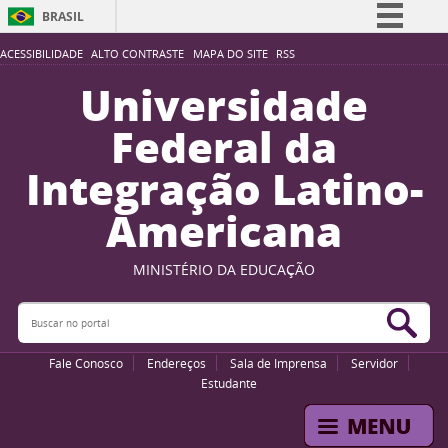
BRASIL
Simplifique!
ACESSIBILIDADE
ALTO CONTRASTE
MAPA DO SITE
RSS
Comunica BR
Universidade
Participe
Federal da
Acesso à informação
Integração Latino-
Legislação
Americana
Canais
MINISTÉRIO DA EDUCAÇÃO
Buscar no portal
Bus
Fale Conosco
Endereços
Sala de Imprensa
Servidor
Estudante