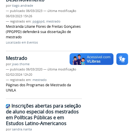
por
tiago.andrade
—
publicado
06/03/2023
—
última modificação
06/03/2023 15h26
— registrado em:
ppgppd
,
mestrado
Mestranda Liliane Flores de Freitas Gonçalves
(PPGPPD) defenderá sua dissertação de
mestrado
Localizado em
Eventos
Mestrado
por
joao.thome
—
publicado
06/03/2020
—
última modificação
02/02/2024 12h20
— registrado em:
mestrado
Páginas dos Programas de Mestrado da
UNILA
Inscrições abertas para seleção
de aluno especial dos mestrados
em Políticas Públicas e em
Estudos Latino-Americanos
por
sandra.narita