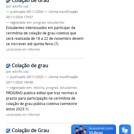
Colação de Grau
por
adolfo.vaz
—
publicado
05/11/2024
—
última modificação
05/11/2024 17h07
— registrado em:
prograd
,
estudantes
Estudantes interessados em participar da
cerimônia de colação de grau coletiva que
será realizada de 18 a 22 de novembro devem
se inscrever até quinta-feira (7).
Localizado em
Informes
Colação de grau
por
adolfo.vaz
—
publicado
20/11/2023
—
última modificação
20/11/2023 16h48
— registrado em:
reitoria
,
prograd
,
estudantes
PROGRAD publica edital que traz normas e
prazos para participação na cerimônia de
colação de grau pública coletiva (semestre
letivo 2023.1).
Localizado em
Informes
Colação de Grau