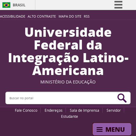
BRASIL
Simplifique!
ACESSIBILIDADE
ALTO CONTRASTE
MAPA DO SITE
RSS
Comunica BR
Universidade
Participe
Federal da
Acesso à informação
Integração Latino-
Legislação
Americana
Canais
MINISTÉRIO DA EDUCAÇÃO
Buscar no portal
Bus
Fale Conosco
Endereços
Sala de Imprensa
Servidor
Estudante