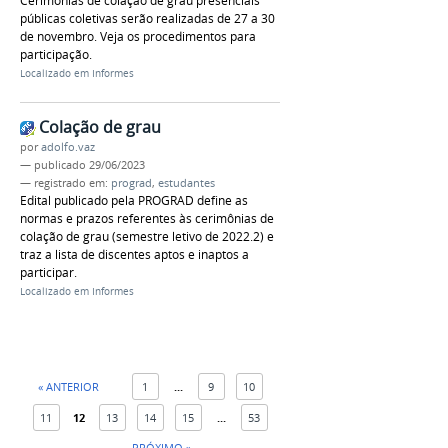
Cerimônias de colação de grau presenciais
públicas coletivas serão realizadas de 27 a 30
de novembro. Veja os procedimentos para
participação.
Localizado em
Informes
Colação de grau
por
adolfo.vaz
—
publicado
29/06/2023
— registrado em:
prograd
,
estudantes
Edital publicado pela PROGRAD define as
normas e prazos referentes às cerimônias de
colação de grau (semestre letivo de 2022.2) e
traz a lista de discentes aptos e inaptos a
participar.
Localizado em
Informes
« ANTERIOR
1
...
9
10
11
12
13
14
15
...
53
PRÓXIMO »