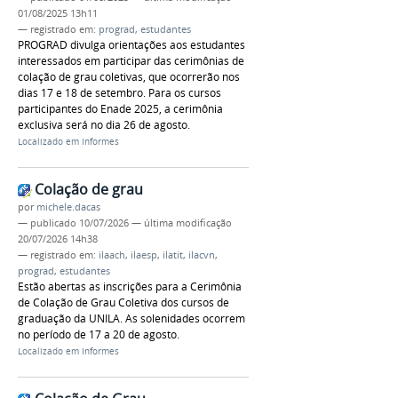
01/08/2025 13h11
— registrado em:
prograd
,
estudantes
PROGRAD divulga orientações aos estudantes
interessados em participar das cerimônias de
colação de grau coletivas, que ocorrerão nos
dias 17 e 18 de setembro. Para os cursos
participantes do Enade 2025, a cerimônia
exclusiva será no dia 26 de agosto.
Localizado em
Informes
Colação de grau
por
michele.dacas
—
publicado
10/07/2026
—
última modificação
20/07/2026 14h38
— registrado em:
ilaach
,
ilaesp
,
ilatit
,
ilacvn
,
prograd
,
estudantes
Estão abertas as inscrições para a Cerimônia
de Colação de Grau Coletiva dos cursos de
graduação da UNILA. As solenidades ocorrem
no período de 17 a 20 de agosto.
Localizado em
Informes