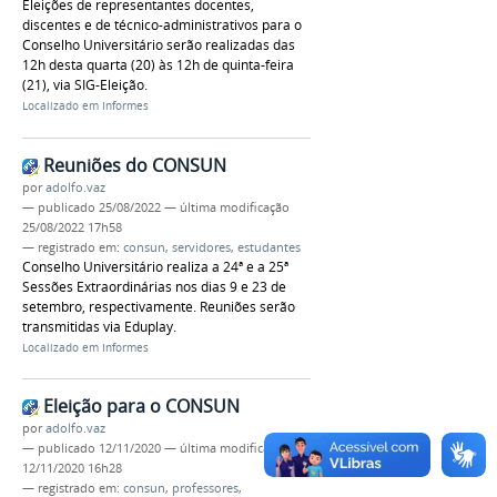
Eleições de representantes docentes,
discentes e de técnico-administrativos para o
Conselho Universitário serão realizadas das
12h desta quarta (20) às 12h de quinta-feira
(21), via SIG-Eleição.
Localizado em
Informes
Reuniões do CONSUN
por
adolfo.vaz
—
publicado
25/08/2022
—
última modificação
25/08/2022 17h58
— registrado em:
consun
,
servidores
,
estudantes
Conselho Universitário realiza a 24ª e a 25ª
Sessões Extraordinárias nos dias 9 e 23 de
setembro, respectivamente. Reuniões serão
transmitidas via Eduplay.
Localizado em
Informes
Eleição para o CONSUN
por
adolfo.vaz
—
publicado
12/11/2020
—
última modificação
12/11/2020 16h28
— registrado em:
consun
,
professores
,