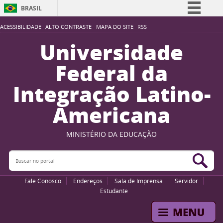
BRASIL
Simplifique!
ACESSIBILIDADE
ALTO CONTRASTE
MAPA DO SITE
RSS
Comunica BR
Universidade
Participe
Federal da
Acesso à informação
Integração Latino-
Legislação
Americana
Canais
MINISTÉRIO DA EDUCAÇÃO
Buscar no portal
Bus
Fale Conosco
Endereços
Sala de Imprensa
Servidor
Estudante