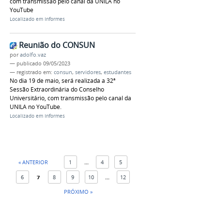
com transmissão pelo canal da UNILA no
YouTube
Localizado em
Informes
Reunião do CONSUN
por
adolfo.vaz
—
publicado
09/05/2023
— registrado em:
consun
,
servidores
,
estudantes
No dia 19 de maio, será realizada a 32ª
Sessão Extraordinária do Conselho
Universitário, com transmissão pelo canal da
UNILA no YouTube.
Localizado em
Informes
« ANTERIOR
1
...
4
5
6
7
8
9
10
...
12
PRÓXIMO »