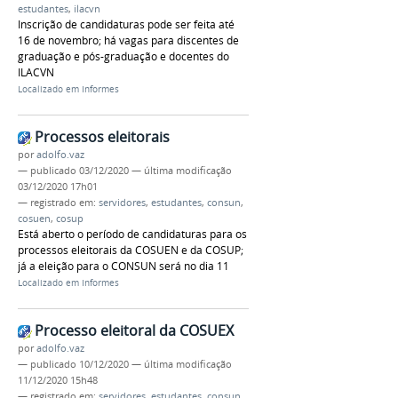
estudantes
,
ilacvn
Inscrição de candidaturas pode ser feita até
16 de novembro; há vagas para discentes de
graduação e pós-graduação e docentes do
ILACVN
Localizado em
Informes
Processos eleitorais
por
adolfo.vaz
—
publicado
03/12/2020
—
última modificação
03/12/2020 17h01
— registrado em:
servidores
,
estudantes
,
consun
,
cosuen
,
cosup
Está aberto o período de candidaturas para os
processos eleitorais da COSUEN e da COSUP;
já a eleição para o CONSUN será no dia 11
Localizado em
Informes
Processo eleitoral da COSUEX
por
adolfo.vaz
—
publicado
10/12/2020
—
última modificação
11/12/2020 15h48
— registrado em:
servidores
,
estudantes
,
consun
,