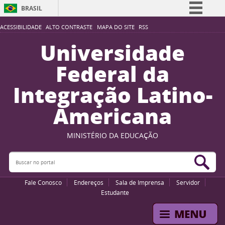
BRASIL
Simplifique!
ACESSIBILIDADE
ALTO CONTRASTE
MAPA DO SITE
RSS
Comunica BR
Universidade
Participe
Federal da
Acesso à informação
Integração Latino-
Legislação
Americana
Canais
MINISTÉRIO DA EDUCAÇÃO
Buscar no portal
Bus
Fale Conosco
Endereços
Sala de Imprensa
Servidor
Estudante