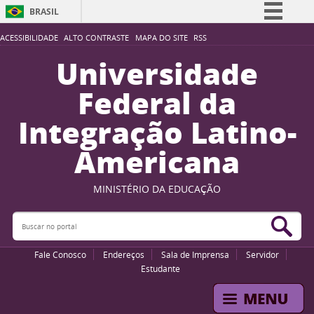
BRASIL
Simplifique!
ACESSIBILIDADE
ALTO CONTRASTE
MAPA DO SITE
RSS
Comunica BR
Universidade
Participe
Federal da
Acesso à informação
Integração Latino-
Legislação
Americana
Canais
MINISTÉRIO DA EDUCAÇÃO
Buscar no portal
Bus
Fale Conosco
Endereços
Sala de Imprensa
Servidor
Estudante