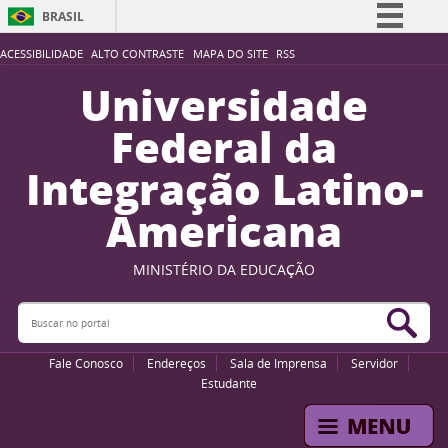
BRASIL
Simplifique!
ACESSIBILIDADE
ALTO CONTRASTE
MAPA DO SITE
RSS
Comunica BR
Universidade
Participe
Federal da
Acesso à informação
Integração Latino-
Legislação
Americana
Canais
MINISTÉRIO DA EDUCAÇÃO
Buscar no portal
Bus
Fale Conosco
Endereços
Sala de Imprensa
Servidor
Estudante