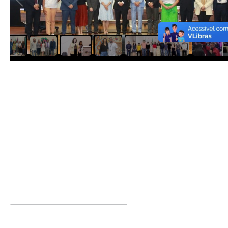
1
/
7