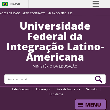
BRASIL
Simplifique!
ACESSIBILIDADE
ALTO CONTRASTE
MAPA DO SITE
RSS
Comunica BR
Universidade
Participe
Federal da
Acesso à informação
Integração Latino-
Legislação
Americana
Canais
MINISTÉRIO DA EDUCAÇÃO
Buscar no portal
Bus
Fale Conosco
Endereços
Sala de Imprensa
Servidor
Estudante