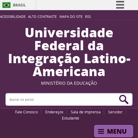
BRASIL
Simplifique!
ACESSIBILIDADE
ALTO CONTRASTE
MAPA DO SITE
RSS
Comunica BR
Universidade
Participe
Federal da
Acesso à informação
Integração Latino-
Legislação
Americana
Canais
MINISTÉRIO DA EDUCAÇÃO
Buscar no portal
Bus
Fale Conosco
Endereços
Sala de Imprensa
Servidor
Estudante