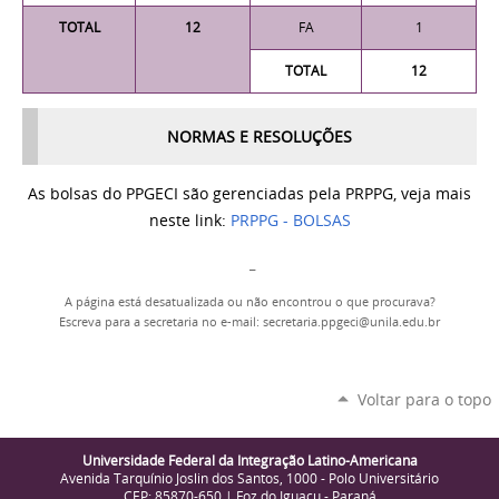
TOTAL
12
FA
1
TOTAL
12
NORMAS E RESOLUÇÕES
As bolsas do PPGECI são gerenciadas pela PRPPG, veja mais
neste link:
PRPPG - BOLSAS
_
A página está desatualizada ou não encontrou o que procurava?
Escreva para a secretaria no e-mail: secretaria.ppgeci@unila.edu.br
Voltar para o topo
Universidade Federal da Integração Latino-Americana
Avenida Tarquínio Joslin dos Santos, 1000 - Polo Universitário
CEP: 85870-650 | Foz do Iguaçu - Paraná