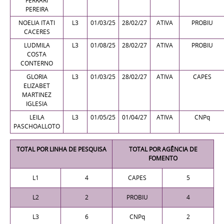
FERRARI
PEREIRA
NOELIA ITATI
L3
01/03/25
28/02/27
ATIVA
PROBIU
CACERES
LUDMILA
L3
01
/08
/25
28/02/27
ATIVA
PROBIU
COSTA
CONTERNO
GLORIA
L3
01/03/25
28/02/27
ATIVA
CAPES
ELIZABET
MARTINEZ
IGLESIA
LEILA
L3
01/05/25
01/04/27
ATIVA
CNPq
PASCHOALLOTO
TOTAL POR LINHA DE PESQUISA
TOTAL POR AGÊNCIA DE
FOMENTO
L1
4
CAPES
5
L2
2
PROBIU
4
L3
6
CNPq
2