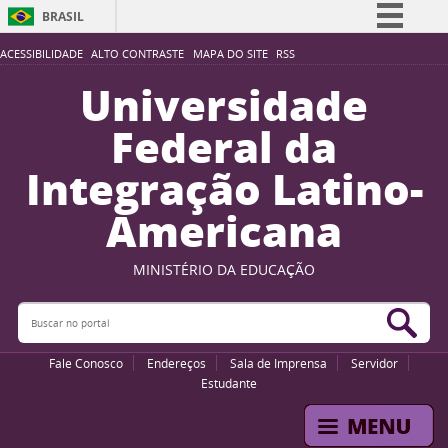
BRASIL
Simplifique!
ACESSIBILIDADE
ALTO CONTRASTE
MAPA DO SITE
RSS
Comunica BR
Universidade
Participe
Federal da
Acesso à informação
Integração Latino-
Legislação
Americana
Canais
MINISTÉRIO DA EDUCAÇÃO
Buscar no portal
Bus
Fale Conosco
Endereços
Sala de Imprensa
Servidor
Estudante