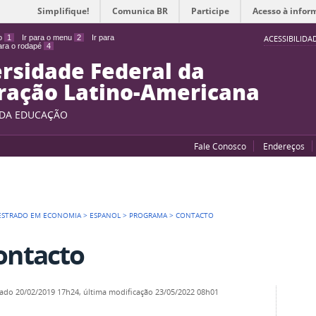
Simplifique!
Comunica BR
Participe
Acesso à infor
do
1
Ir para o menu
2
Ir para
ACESSIBILIDA
para o rodapé
4
rsidade Federal da
ração Latino-Americana
 DA EDUCAÇÃO
Fale Conosco
Endereços
ESTRADO EM ECONOMIA
>
ESPANOL
>
PROGRAMA
>
CONTACTO
ontacto
cado
20/02/2019 17h24,
última modificação
23/05/2022 08h01