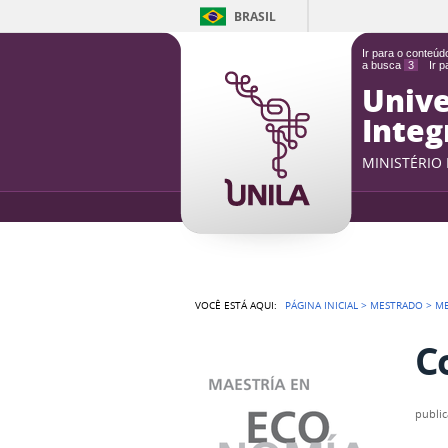
BRASIL
Ir para o conteú
a busca
3
Ir 
Unive
Integ
MINISTÉRIO
VOCÊ ESTÁ AQUI:
PÁGINA INICIAL
>
MESTRADO
>
M
C
publi