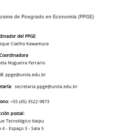
grama de Posgrado en Economía (PPGE)
dinador del PPGE
ique Coelho Kawamura
 Coordinadora
ela Nogueira Ferrario
il:
ppge@unila.edu.br
etaría
:
secretaria.ppge@unila.edu.br
fono:
+55 (45) 3522-9873
cción postal:
ue Tecnológico Itaipu
 4 - Espaço 3 - Sala 5