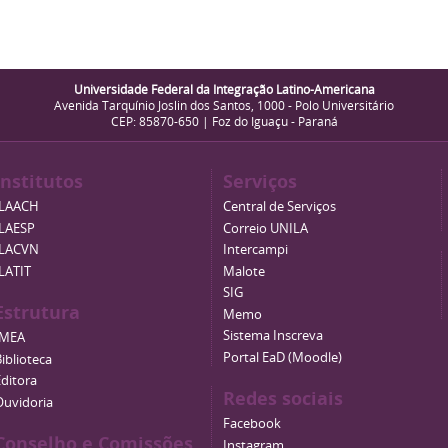
Universidade Federal da Integração Latino-Americana
Avenida Tarquínio Joslin dos Santos, 1000 - Polo Universitário
CEP: 85870-650 | Foz do Iguaçu - Paraná
Institutos
Serviços
ILAACH
Central de Serviços
ILAESP
Correio UNILA
ILACVN
Intercampi
ILATIT
Malote
SIG
Estrutura
Memo
Sistema Inscreva
IMEA
Portal EaD (Moodle)
iblioteca
Editora
Redes sociais
Ouvidoria
Facebook
Conselho e Comissões
Instagram