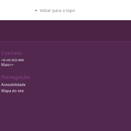
Voltar para o topo
Contato
+55 (45) 3522-9695
Mais>>
Navegação
Acessibilidade
Mapa do site