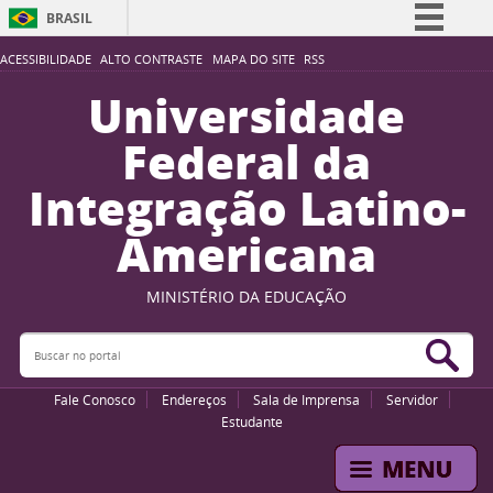
BRASIL
Simplifique!
ACESSIBILIDADE
ALTO CONTRASTE
MAPA DO SITE
RSS
Comunica BR
Universidade
Participe
Federal da
Acesso à informação
Integração Latino-
Legislação
Americana
Canais
MINISTÉRIO DA EDUCAÇÃO
Buscar no portal
Bus
Fale Conosco
Endereços
Sala de Imprensa
Servidor
Estudante