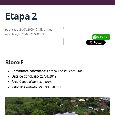
Etapa 2
publicado
24/01/2020 17h35,
última
modificação
23/08/2024 09h38
Compartilhar
Bloco E
Construtora contratada:
Tarobá Construções Ltda.
Data de Conclusão:
22/04/2019
Área Construída:
1.370,88m²
Valor do Contrato:
R$ 3.334.787,31