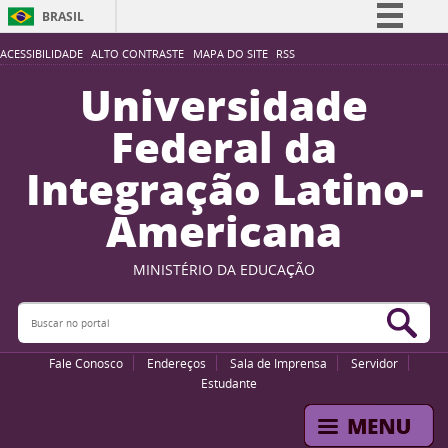
BRASIL
Simplifique!
ACESSIBILIDADE
ALTO CONTRASTE
MAPA DO SITE
RSS
Comunica BR
Universidade
Participe
Federal da
Acesso à informação
Integração Latino-
Legislação
Americana
Canais
MINISTÉRIO DA EDUCAÇÃO
Buscar no portal
Bus
Fale Conosco
Endereços
Sala de Imprensa
Servidor
Estudante