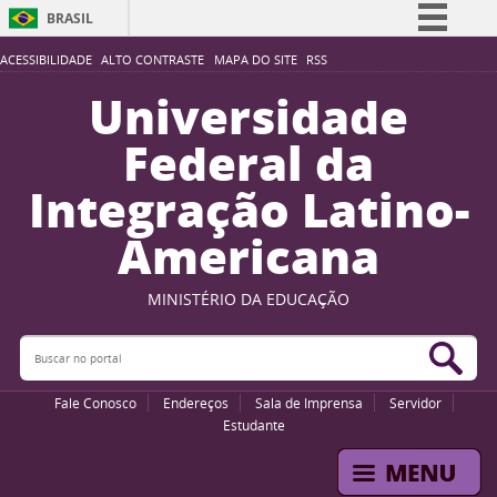
BRASIL
Simplifique!
ACESSIBILIDADE
ALTO CONTRASTE
MAPA DO SITE
RSS
Comunica BR
Universidade
Participe
Federal da
Acesso à informação
Integração Latino-
Legislação
Americana
Canais
MINISTÉRIO DA EDUCAÇÃO
Buscar no portal
Bus
Fale Conosco
Endereços
Sala de Imprensa
Servidor
Estudante